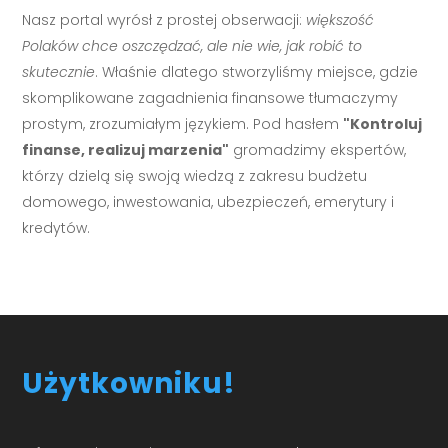
Nasz portal wyrósł z prostej obserwacji:
większość
Polaków chce oszczędzać, ale nie wie, jak robić to
skutecznie
. Właśnie dlatego stworzyliśmy miejsce, gdzie
skomplikowane zagadnienia finansowe tłumaczymy
prostym, zrozumiałym językiem. Pod hasłem
"Kontroluj
finanse, realizuj marzenia"
gromadzimy ekspertów,
którzy dzielą się swoją wiedzą z zakresu budżetu
domowego, inwestowania, ubezpieczeń, emerytury i
kredytów.
Użytkowniku!