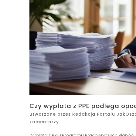
Czy wypłata z PPE podlega op
utworzone przez
Redakcja Portalu JakOsz
komentarzy
Wypłata z PPE (Programu Pracowniczych Planów