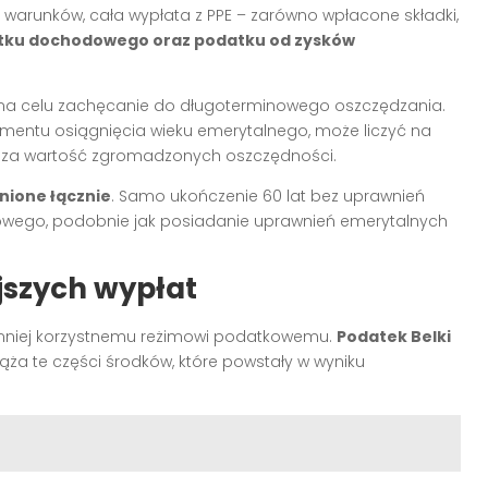
h warunków, cała wypłata z PPE – zarówno wpłacone składki,
atku dochodowego oraz podatku od zysków
 na celu zachęcanie do długoterminowego oszczędzania.
momentu osiągnięcia wieku emerytalnego, może liczyć na
ksza wartość zgromadzonych oszczędności.
nione łącznie
. Samo ukończenie 60 lat bez uprawnień
owego, podobnie jak posiadanie uprawnień emerytalnych
szych wypłat
 mniej korzystnemu reżimowi podatkowemu.
Podatek Belki
ąża te części środków, które powstały w wyniku