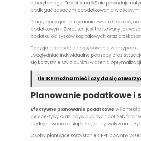
emerytalnego. Transfer na IKE nie powoduje na
podlegać zasadom opodatkowania właściwym dl
Drugą opcją jest otrzymanie zwrotu środków, co
podatkowymi. Zwrot ten jest traktowany jak wcze
podatku od zysków kapitałowych oraz przekazania
Decyzja o sposobie postępowania w przypadku l
uwzględniać indywidualne potrzeby oraz sytuację
się korzystniejszy z punktu widzenia optymalizacj
Ile IKE można mieć i czy da się otworzy
Planowanie podatkowe i s
Efektywne planowanie podatkowe
w kontekśc
perspektywy oraz indywidualnych potrzeb finanso
podejmowane dzisiaj będą miały wpływ na przys
Osoby planujące korzystanie z PPE powinny prz