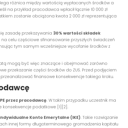
ega różnica między wartością wypłacanych środków a
li na przykład pracodawca wpłacił łącznie 10 000 zł
datkiem zostanie obciążona kwota 2 000 zł reprezentująca
 się zasadę przekazywania
30% wartości składek
a na celu częściowe sfinansowanie przyszłych świadczeń
sując tym samym wcześniejsze wycofanie środków z
płatą mogą być więc znaczące i obejmować zarówno
owe przekazanie części środków do ZUS. Przed podjęciem
e przeanalizować finansowe konsekwencje takiego kroku.
acodawcę
PPE przez pracodawcę
. W takim przypadku uczestnik ma
żne konsekwencje podatkowe [1][2].
Indywidualne Konto Emerytalne (IKE)
. Takie rozwiązanie
ch innej formy długoterminowego gromadzenia kapitału