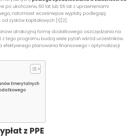
ne po ukończeniu 60 lat lub 55 lat z uprawnieniami
ego, natomiast wcześniejsze wypłaty podlegają
od zysków kapitałowych [1][2].
anowi atrakcyjną formę dodatkowego oszczędzania na
 z tego programu budzą wiele pytań wśród uczestników.
a efektywnego planowania finansowego i optymalizacji
anów Emerytalnych
 podatkowego
płat z PPE