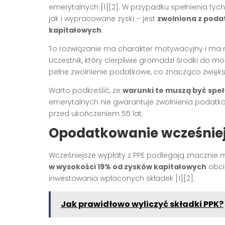
emerytalnych [1][2]. W przypadku spełnienia tyc
jak i wypracowane zyski – jest
zwolniona z pod
kapitałowych
.
To rozwiązanie ma charakter motywacyjny i ma
Uczestnik, który cierpliwie gromadzi środki do 
pełne zwolnienie podatkowe, co znacząco zwię
Warto podkreślić, że
warunki te muszą być speł
emerytalnych nie gwarantuje zwolnienia podatk
przed ukończeniem 55 lat.
Opodatkowanie wcześniej
Wcześniejsze wypłaty z PPE podlegają znacznie
w wysokości 19% od zysków kapitałowych
obci
inwestowania wpłaconych składek [1][2].
Jak prawidłowo wyliczyć składki PPK?