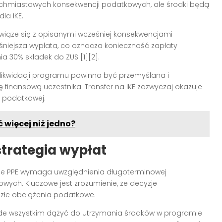
tychmiastowych konsekwencji podatkowych, ale środki będą
a IKE.
 wiąże się z opisanymi wcześniej konsekwencjami
śniejsza wypłata, co oznacza konieczność zapłaty
 30% składek do ZUS [1][2].
ikwidacji programu powinna być przemyślana i
 finansową uczestnika. Transfer na IKE zazwyczaj okazuje
i podatkowej.
ć więcej niż jedno?
trategia wypłat
ie PPE wymaga uwzględnienia długoterminowej
wych. Kluczowe jest zrozumienie, że decyzje
złe obciążenia podatkowe.
ede wszystkim dążyć do utrzymania środków w programie