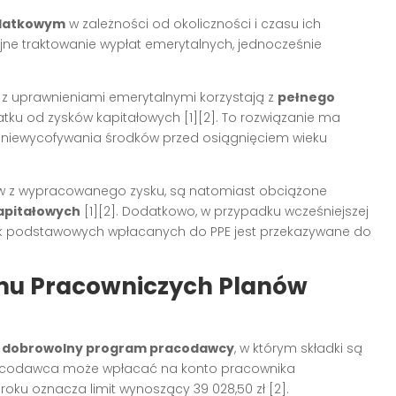
odatkowym
w zależności od okoliczności i czasu ich
ne traktowanie wypłat emerytalnych, jednocześnie
t z uprawnieniami emerytalnymi korzystają z
pełnego
tku od zysków kapitałowych [1][2]. To rozwiązanie ma
niewycofywania środków przed osiągnięciem wieku
ów z wypracowanego zysku, są natomiast obciążone
kapitałowych
[1][2]. Dodatkowo, w przypadku wcześniejszej
dek podstawowych wpłacanych do PPE jest przekazywane do
mu Pracowniczych Planów
o
dobrowolny program pracodawcy
, w którym składki są
Pracodawca może wpłacać na konto pracownika
ku oznacza limit wynoszący 39 028,50 zł [2].