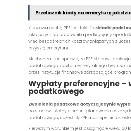
Przelicznik kiedy na emeryturę jak dzi
Kluczową cechą PPE jest fakt, że
składki podsta
jako przychód pracownika podlegający opodatko
więc bezpośrednich kosztów związanych z uczes
przyszłą emeryturę.
Mechanizm ten sprawia, że PPE stanowi atrakcyj
dodatkowego kapitału emerytalnego bez uszcze
przez instytucje finansowe zarządzające progr
Wypłaty preferencyjne – 
podatkowego
Zwolnienia podatkowe dotyczą jedynie wypła
co stanowi istotny element planowania oszczędno
podatkowego, uczestnik PPE musi spełnić określo
Pierwszym warunkiem jest osiągnięcie wieku 60 