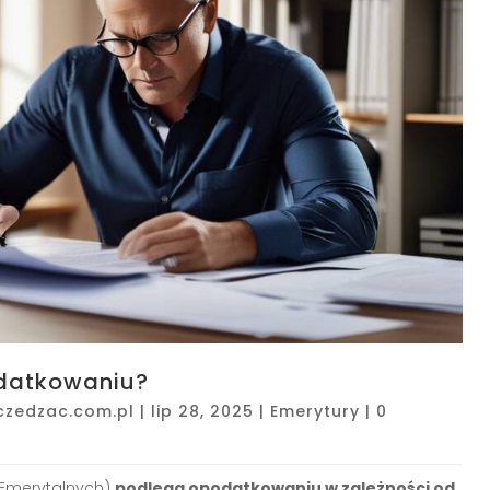
odatkowaniu?
czedzac.com.pl
|
lip 28, 2025
|
Emerytury
|
0
 Emerytalnych)
podlega opodatkowaniu w zależności od