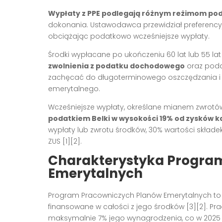
Wypłaty z PPE podlegają różnym reżimom p
dokonania. Ustawodawca przewidział preferencyj
obciążając podatkowo wcześniejsze wypłaty.
Środki wypłacane po ukończeniu 60 lat lub 55 la
zwolnienia z podatku dochodowego
oraz poda
zachęcać do długoterminowego oszczędzania i 
emerytalnego.
Wcześniejsze wypłaty, określane mianem zwrot
podatkiem Belki w wysokości 19% od zysków 
wypłaty lub zwrotu środków, 30% wartości skła
ZUS [1][2].
Charakterystyka Progra
Emerytalnych
Program Pracowniczych Planów Emerytalnych t
finansowane w całości z jego środków [3][2]. 
maksymalnie 7% jego wynagrodzenia, co w 2025 ro