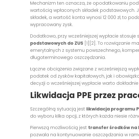
Mechanizm ten oznacza, że opodatkowaniu podl
wartością wpłaconych składek podstawowych. Jeś
składek, a wartość konta wynosi 12 000 zł, to po
wypracowany zysk.
Dodatkowo, przy wcześniejszej wypłacie stosuje
podstawowych do ZUS
[1][2]. To rozwiązanie m
emerytalnych z systemu powszechnego, kompen
długoterminowego oszczędzania.
Łączne obciążenia związane z wcześniejszą wy
podatek od zysków kapitałowych, jak i obowiązk
decyzji o wcześniejszej wypłacie warto dokładni
Likwidacja PPE przez pr
Szczególną sytuacją jest
likwidacja programu 
do wyboru kilka opcji, z których każda niesie ró
Pierwszą możliwością jest
transfer środków na 
pozwala na kontynuowanie oszczędzania w rama