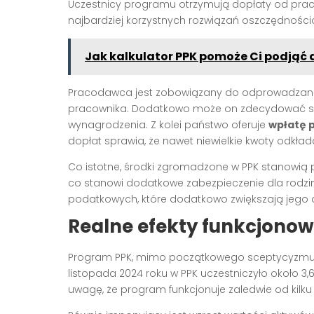
Uczestnicy programu otrzymują dopłaty od prac
najbardziej korzystnych rozwiązań oszczędności
Jak kalkulator PPK pomoże Ci podjąć 
Pracodawca jest zobowiązany do odprowadzania
pracownika. Dodatkowo może on zdecydować si
wynagrodzenia. Z kolei państwo oferuje
wpłatę 
dopłat sprawia, że nawet niewielkie kwoty odkł
Co istotne, środki zgromadzone w PPK stanowią 
co stanowi dodatkowe zabezpieczenie dla rodzin
podatkowych, które dodatkowo zwiększają jego a
Realne efekty funkcjonow
Program PPK, mimo początkowego sceptycyzmu, 
listopada 2024 roku w PPK uczestniczyło około 3,
uwagę, że program funkcjonuje zaledwie od kilku 