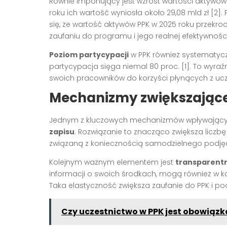
Równie imponujący jest wzrost wartości aktywó
roku ich wartość wyniosła około 29,08 mld zł [2]
się, że wartość aktywów PPK w 2025 roku przekro
zaufaniu do programu i jego realnej efektywności
Poziom partycypacji
w PPK również systematycz
partycypacja sięga niemal 80 proc. [1]. To wyraź
swoich pracowników do korzyści płynących z uc
Mechanizmy zwiększając
Jednym z kluczowych mechanizmów wpływającyc
zapisu
. Rozwiązanie to znacząco zwiększa liczb
związaną z koniecznością samodzielnego podjęci
Kolejnym ważnym elementem jest
transparent
informacji o swoich środkach, mogą również w ka
Taka elastyczność zwiększa zaufanie do PPK i po
Czy uczestnictwo w PPK jest obowiąz