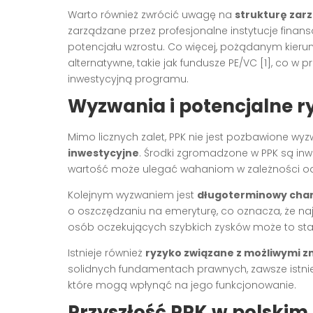
Warto również zwrócić uwagę na
strukturę zar
zarządzane przez profesjonalne instytucje fina
potencjału wzrostu. Co więcej, pożądanym kierunk
alternatywne, takie jak fundusze PE/VC [1], co 
inwestycyjną programu.
Wyzwania i potencjalne r
Mimo licznych zalet, PPK nie jest pozbawione wy
inwestycyjne
. Środki zgromadzone w PPK są inw
wartość może ulegać wahaniom w zależności od 
Kolejnym wyzwaniem jest
długoterminowy char
o oszczędzaniu na emeryturę, co oznacza, że najl
osób oczekujących szybkich zysków może to sta
Istnieje również
ryzyko związane z możliwymi z
solidnych fundamentach prawnych, zawsze istnie
które mogą wpłynąć na jego funkcjonowanie.
Przyszłość PPK w polski