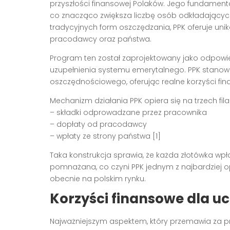
przyszłości finansowej Polaków. Jego fundamen
co znacząco zwiększa liczbę osób odkładających
tradycyjnych form oszczędzania, PPK oferuje uni
pracodawcy oraz państwa.
Program ten został zaprojektowany jako odpowi
uzupełnienia systemu emerytalnego. PPK stanow
oszczędnościowego, oferując realne korzyści f
Mechanizm działania PPK opiera się na trzech fil
– składki odprowadzane przez pracownika
– dopłaty od pracodawcy
– wpłaty ze strony państwa [1]
Taka konstrukcja sprawia, że każda złotówka wpł
pomnażana, co czyni PPK jednym z najbardziej
obecnie na polskim rynku.
Korzyści finansowe dla u
Najważniejszym aspektem, który przemawia za pr