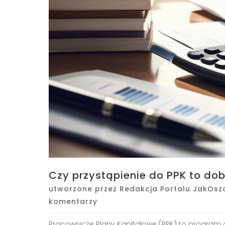
Czy przystąpienie do PPK to do
utworzone przez
Redakcja Portalu JakOsz
komentarzy
Pracownicze Plany Kapitałowe (PPK) to program 