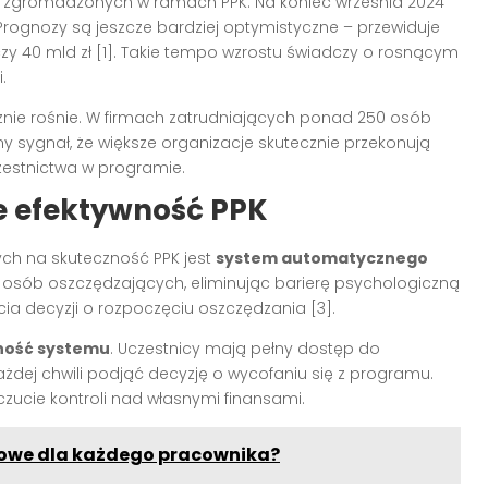
w zgromadzonych w ramach PPK. Na koniec września 2024
. Prognozy są jeszcze bardziej optymistyczne – przewiduje
czy 40 mld zł [1]. Takie tempo wzrostu świadczy o rosnącym
.
nie rośnie. W firmach zatrudniających ponad 250 osób
ny sygnał, że większe organizacje skutecznie przekonują
zestnictwa w programie.
e efektywność PPK
h na skuteczność PPK jest
system automatycznego
ę osób oszczędzających, eliminując barierę psychologiczną
a decyzji o rozpoczęciu oszczędzania [3].
ność systemu
. Uczestnicy mają pełny dostęp do
żdej chwili podjąć decyzję o wycofaniu się z programu.
czucie kontroli nad własnymi finansami.
kowe dla każdego pracownika?