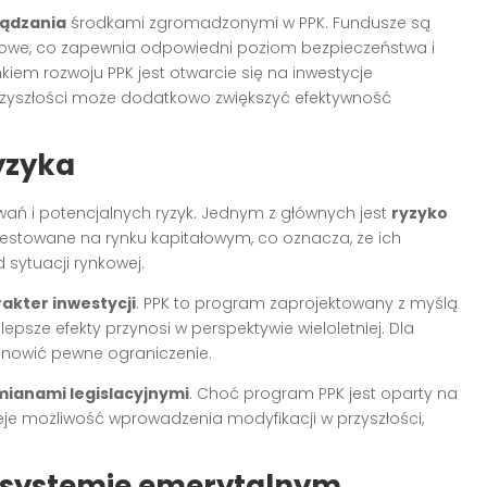
ządzania
środkami zgromadzonymi w PPK. Fundusze są
nsowe, co zapewnia odpowiedni poziom bezpieczeństwa i
iem rozwoju PPK jest otwarcie się na inwestycje
w przyszłości może dodatkowo zwiększyć efektywność
yzyka
zwań i potencjalnych ryzyk. Jednym z głównych jest
ryzyko
estowane na rynku kapitałowym, co oznacza, że ich
sytuacji rynkowej.
akter inwestycji
. PPK to program zaprojektowany z myślą
epsze efekty przynosi w perspektywie wieloletniej. Dla
nowić pewne ograniczenie.
mianami legislacyjnymi
. Choć program PPK jest oparty na
je możliwość wprowadzenia modyfikacji w przyszłości,
m systemie emerytalnym