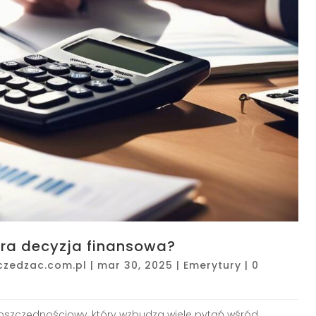
bra decyzja finansowa?
czedzac.com.pl
|
mar 30, 2025
|
Emerytury
|
0
oszczędnościowy, który wzbudza wiele pytań wśród