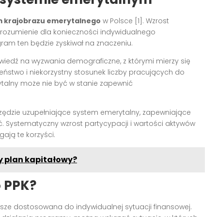
 krajobrazu emerytalnego
w Polsce [1]. Wzrost
rozumienie dla konieczności indywidualnego
ram ten będzie zyskiwał na znaczeniu.
powiedź na wyzwania demograficzne, z którymi mierzy się
zeństwo i niekorzystny stosunek liczby pracujących do
talny może nie być w stanie zapewnić
arzędzie uzupełniające system emerytalny, zapewniające
 Systematyczny wzrost partycypacji i wartości aktywów
ają te korzyści.
y plan kapitałowy?
o PPK?
sze dostosowana do indywidualnej sytuacji finansowej.