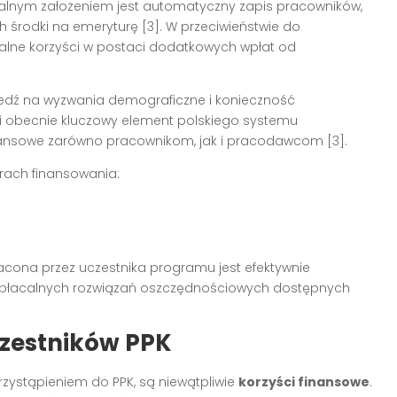
talnym założeniem jest automatyczny zapis pracowników,
 środki na emeryturę [3]. W przeciwieństwie do
kalne korzyści w postaci dodatkowych wpłat od
edź na wyzwania demograficzne i konieczność
i obecnie kluczowy element polskiego systemu
inansowe zarówno pracownikom, jak i pracodawcom [3].
arach finansowania:
acona przez uczestnika programu jest efektywnie
 opłacalnych rozwiązań oszczędnościowych dostępnych
czestników PPK
zystąpieniem do PPK, są niewątpliwie
korzyści finansowe
.