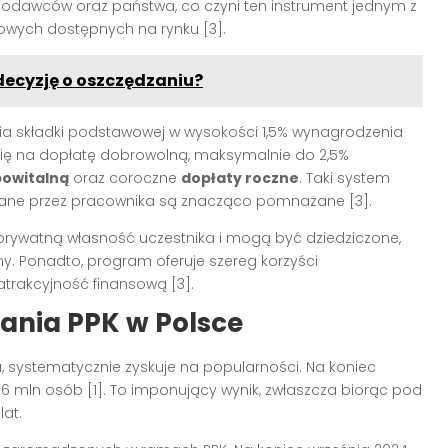
odawców oraz państwa, co czyni ten instrument jednym z
owych dostępnych na rynku [3].
decyzję o oszczędzaniu?
 składki podstawowej w wysokości 1,5% wynagrodzenia
ę na dopłatę dobrowolną, maksymalnie do 2,5%
powitalną
oraz coroczne
dopłaty roczne
. Taki system
adane przez pracownika są znacząco pomnażane [3].
prywatną własność uczestnika i mogą być dziedziczone,
y. Ponadto, program oferuje szereg korzyści
trakcyjność finansową [3].
ania PPK w Polsce
systematycznie zyskuje na popularności. Na koniec
66 mln osób [1]. To imponujący wynik, zwłaszcza biorąc pod
lat.