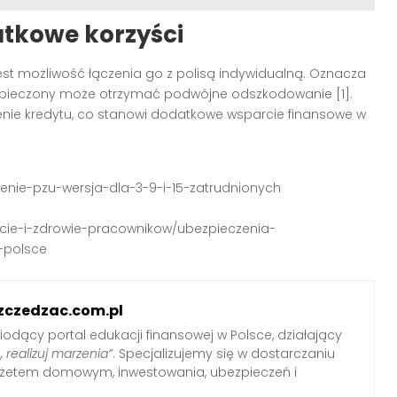
atkowe korzyści
est możliwość łączenia go z polisą indywidualną. Oznacza
zpieczony może otrzymać podwójne odszkodowanie [1].
enie kredytu, co stanowi dodatkowe wsparcie finansowe w
zenie-pzu-wersja-dla-3-9-i-15-zatrudnionych
zycie-i-zdrowie-pracownikow/ubezpieczenia-
-polsce
zczedzac.com.pl
iodący portal edukacji finansowej w Polsce, działający
, realizuj marzenia”
. Specjalizujemy się w dostarczaniu
udżetem domowym, inwestowania, ubezpieczeń i