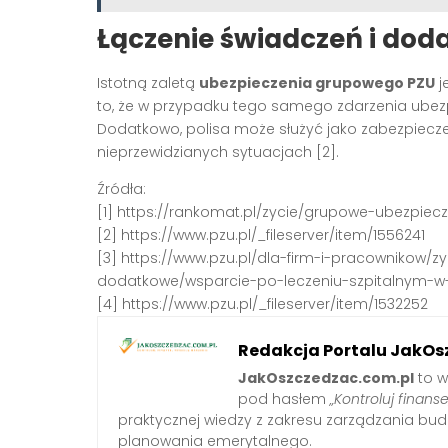
Łączenie świadczeń i dod
Istotną zaletą
ubezpieczenia grupowego PZU
j
to, że w przypadku tego samego zdarzenia ube
Dodatkowo, polisa może służyć jako zabezpiecz
nieprzewidzianych sytuacjach [2].
Źródła:
[1] https://rankomat.pl/zycie/grupowe-ubezpiec
[2] https://www.pzu.pl/_fileserver/item/1556241
[3] https://www.pzu.pl/dla-firm-i-pracownikow/
dodatkowe/wsparcie-po-leczeniu-szpitalnym-w
[4] https://www.pzu.pl/_fileserver/item/1532252
Redakcja Portalu JakOs
JakOszczedzac.com.pl
to w
pod hasłem
„Kontroluj finanse
praktycznej wiedzy z zakresu zarządzania b
planowania emerytalnego.