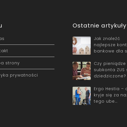
u
Ostatnie artykuły
as
Jak znaleźć
najlepsze kon
takt
bankowe dla s
a strony
Czy pieniądze
subkonta ZUS 
ityka prywatności
dziedziczone?
Ergo Hestia – 
kryje się za n
tego ube…