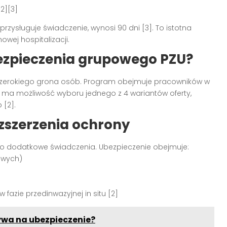
2][3]
rzysługuje świadczenie, wynosi 90 dni [3]. To istotna
ej hospitalizacji.
bezpieczenia grupowego PZU?
szerokiego grona osób. Program obejmuje pracowników w
ny ma możliwość wyboru jednego z 4 wariantów oferty,
 [2].
zszerzenia ochrony
dodatkowe świadczenia. Ubezpieczenie obejmuje:
owych)
azie przedinwazyjnej in situ [2]
ływa na ubezpieczenie?