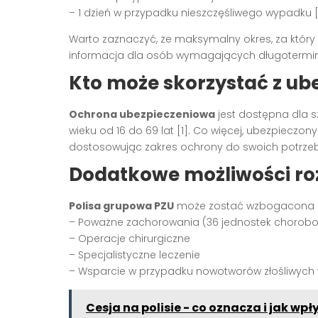
– 1 dzień w przypadku nieszczęśliwego wypadku [
Warto zaznaczyć, że maksymalny okres, za który p
informacja dla osób wymagających długoterminow
Kto może skorzystać z u
Ochrona ubezpieczeniowa
jest dostępna dla 
wieku od 16 do 69 lat [1]. Co więcej, ubezpieczo
dostosowując zakres ochrony do swoich potrzeb
Dodatkowe możliwości ro
Polisa grupowa PZU
może zostać wzbogacona o 
– Poważne zachorowania (36 jednostek chorob
– Operacje chirurgiczne
– Specjalistyczne leczenie
– Wsparcie w przypadku nowotworów złośliwych w f
Cesja na polisie - co oznacza i jak wp