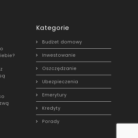
Kategorie
Budżet domowy
to
Inwestowanie
iebie?
Oszczędzanie
 z
są
Ubezpieczenia
Emerytury
co
azwą
Kredyty
Porady