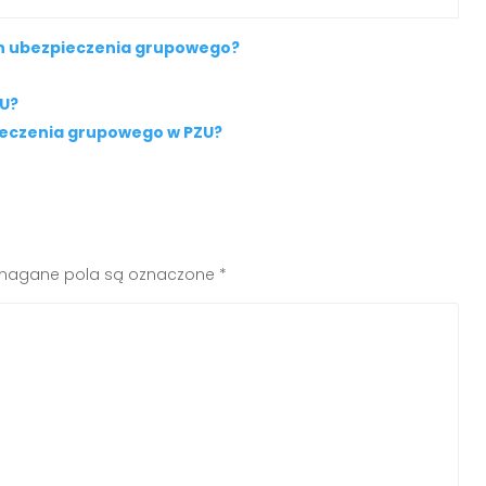
ach ubezpieczenia grupowego?
U?
ieczenia grupowego w PZU?
agane pola są oznaczone
*