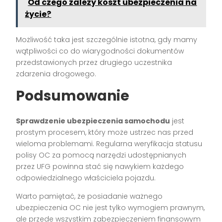
Od czego zależy koszt ubezpieczenia na
życie?
Możliwość taka jest szczególnie istotna, gdy mamy
wątpliwości co do wiarygodności dokumentów
przedstawionych przez drugiego uczestnika
zdarzenia drogowego.
Podsumowanie
Sprawdzenie ubezpieczenia samochodu
jest
prostym procesem, który może ustrzec nas przed
wieloma problemami. Regularna weryfikacja statusu
polisy OC za pomocą narzędzi udostępnianych
przez UFG powinna stać się nawykiem każdego
odpowiedzialnego właściciela pojazdu.
Warto pamiętać, że posiadanie ważnego
ubezpieczenia OC nie jest tylko wymogiem prawnym,
ale przede wszystkim zabezpieczeniem finansowym