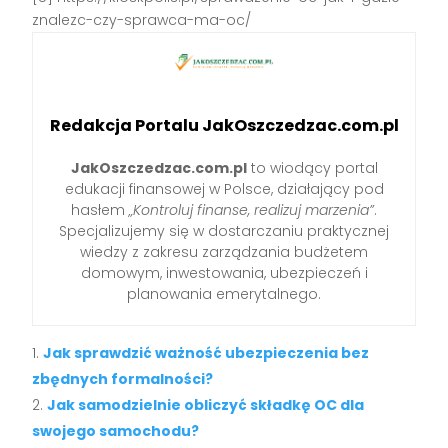
znalezc-czy-sprawca-ma-oc/
Redakcja Portalu JakOszczedzac.com.pl
JakOszczedzac.com.pl
to wiodący portal
edukacji finansowej w Polsce, działający pod
hasłem
„Kontroluj finanse, realizuj marzenia”
.
Specjalizujemy się w dostarczaniu praktycznej
wiedzy z zakresu zarządzania budżetem
domowym, inwestowania, ubezpieczeń i
planowania emerytalnego.
Jak sprawdzić ważność ubezpieczenia bez
zbędnych formalności?
Jak samodzielnie obliczyć składkę OC dla
swojego samochodu?