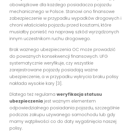
obowiązkowe dla każdego posiadacza pojazdu
mechanicznego w Polsce. Stanowi ono finansowe
zabezpieczenie w przypadku wypadków drogowych i
chroni właściciela pojazdu przed kosztami, które
musiałby ponieść na naprawę szkód wyrządzonych
innym uczestnikom ruchu drogowego.
Brak ważnego ubezpieczenia OC może prowadzić
do poważnych konsekwencji finansowych. UFG
systematycznie weryfikuje, czy wszystkie
zarejestrowane pojazdy posiadają ważne
ubezpieczenie, a w przypadku wykrycia braku polisy
nakłada wysokie kary [3].
Dlatego też regularna
weryfikacja statusu
ubezpieczenia
jest ważnym elementem
odpowiedzialnego posiadania pojazdu, szczególnie
podczas zakupu używanego samochodu lub gdy
mamy wątpliwości co do daty wygaśnięcia naszej
polisy.