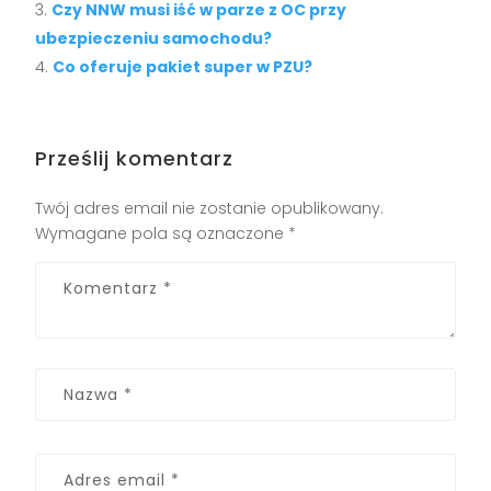
Czy NNW musi iść w parze z OC przy
ubezpieczeniu samochodu?
Co oferuje pakiet super w PZU?
Prześlij komentarz
Twój adres email nie zostanie opublikowany.
Wymagane pola są oznaczone
*