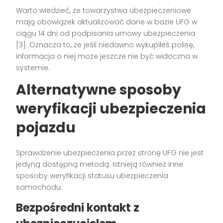
Warto wiedzieć, że towarzystwa ubezpieczeniowe
mają obowiązek aktualizować dane w bazie UFG w
ciągu 14 dni od podpisania umowy ubezpieczenia
[3]. Oznacza to, że jeśli niedawno wykupiłeś polisę,
informacja o niej może jeszcze nie być widoczna w
systemie.
Alternatywne sposoby
weryfikacji ubezpieczenia
pojazdu
Sprawdzenie ubezpieczenia przez stronę UFG nie jest
jedyną dostępną metodą. Istnieją również inne
sposoby weryfikacji statusu ubezpieczenia
samochodu:
Bezpośredni kontakt z