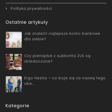
Polityka prywatności
Ostatnie artykuły
Jak znaleźć najlepsze konto bankowe
dla siebie?
Czy pieniądze z subkonta ZUS są
dziedziczone?
Ergo Hestia – co kryje się za nazwą tego
ube…
Kategorie