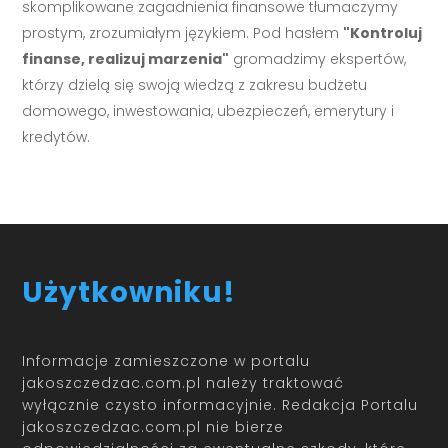
skomplikowane zagadnienia finansowe tłumaczymy
prostym, zrozumiałym językiem. Pod hasłem
"Kontroluj
finanse, realizuj marzenia"
gromadzimy ekspertów,
którzy dzielą się swoją wiedzą z zakresu budżetu
domowego, inwestowania, ubezpieczeń, emerytury i
kredytów.
Użytkowniku!
Informacje zamieszczone w portalu
jakoszczedzac.com.pl należy traktować
wyłącznie czysto informacyjnie. Redakcja Portalu
jakoszczedzac.com.pl nie bierze