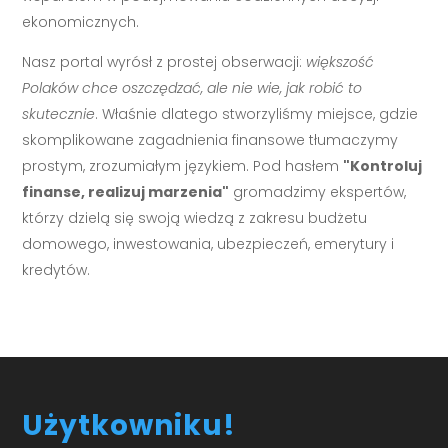
ekonomicznych.
Nasz portal wyrósł z prostej obserwacji:
większość
Polaków chce oszczędzać, ale nie wie, jak robić to
skutecznie
. Właśnie dlatego stworzyliśmy miejsce, gdzie
skomplikowane zagadnienia finansowe tłumaczymy
prostym, zrozumiałym językiem. Pod hasłem
"Kontroluj
finanse, realizuj marzenia"
gromadzimy ekspertów,
którzy dzielą się swoją wiedzą z zakresu budżetu
domowego, inwestowania, ubezpieczeń, emerytury i
kredytów.
Użytkowniku!