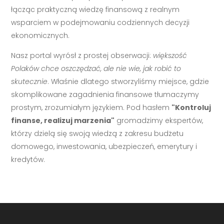
łącząc praktyczną wiedzę finansową z realnym
wsparciem w podejmowaniu codziennych decyzji
ekonomicznych.
Nasz portal wyrósł z prostej obserwacji:
większość
Polaków chce oszczędzać, ale nie wie, jak robić to
skutecznie
. Właśnie dlatego stworzyliśmy miejsce, gdzie
skomplikowane zagadnienia finansowe tłumaczymy
prostym, zrozumiałym językiem. Pod hasłem
"Kontroluj
finanse, realizuj marzenia"
gromadzimy ekspertów,
którzy dzielą się swoją wiedzą z zakresu budżetu
domowego, inwestowania, ubezpieczeń, emerytury i
kredytów.