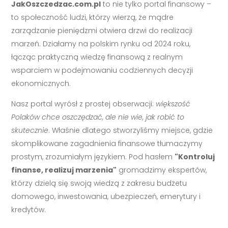
JakOszczedzac.com.pl
to nie tylko portal finansowy –
to społeczność ludzi, którzy wierzą, że mądre
zarządzanie pieniędzmi otwiera drzwi do realizacji
marzeń. Działamy na polskim rynku od 2024 roku,
łącząc praktyczną wiedzę finansową z realnym
wsparciem w podejmowaniu codziennych decyzji
ekonomicznych.
Nasz portal wyrósł z prostej obserwacji:
większość
Polaków chce oszczędzać, ale nie wie, jak robić to
skutecznie
. Właśnie dlatego stworzyliśmy miejsce, gdzie
skomplikowane zagadnienia finansowe tłumaczymy
prostym, zrozumiałym językiem. Pod hasłem
"Kontroluj
finanse, realizuj marzenia"
gromadzimy ekspertów,
którzy dzielą się swoją wiedzą z zakresu budżetu
domowego, inwestowania, ubezpieczeń, emerytury i
kredytów.