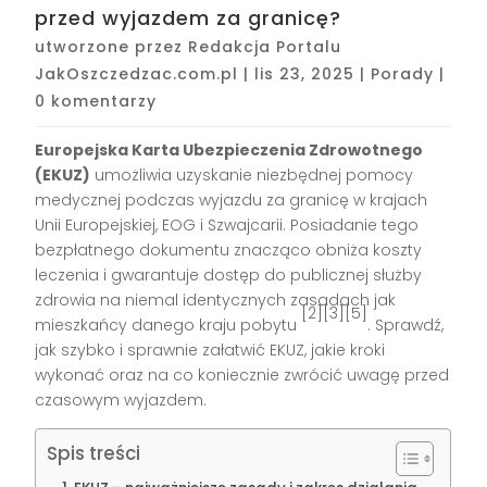
przed wyjazdem za granicę?
utworzone przez
Redakcja Portalu
JakOszczedzac.com.pl
|
lis 23, 2025
|
Porady
|
0 komentarzy
Europejska Karta Ubezpieczenia Zdrowotnego
(EKUZ)
umożliwia uzyskanie niezbędnej pomocy
medycznej podczas wyjazdu za granicę w krajach
Unii Europejskiej, EOG i Szwajcarii. Posiadanie tego
bezpłatnego dokumentu znacząco obniża koszty
leczenia i gwarantuje dostęp do publicznej służby
zdrowia na niemal identycznych zasadach jak
[2][3][5]
mieszkańcy danego kraju pobytu
. Sprawdź,
jak szybko i sprawnie załatwić EKUZ, jakie kroki
wykonać oraz na co koniecznie zwrócić uwagę przed
czasowym wyjazdem.
Spis treści