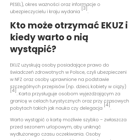
PESEL), okres ważności oraz informacje o
[3]
ubezpieczycielu i kraju wydania
.
Kto może otrzymać EKUZ i
kiedy warto o nią
wystąpić?
EKUZ uzyskują osoby posiadające prawo do
świadczeń zdrowotnych w Polsce, czyli ubezpieczeni
w NFZ oraz osoby uprawnione na podstawie
szczególnych przepisów (np. dzieci, kobiety w ciąży)
[4]
. Karta przysługuje osobom wyjeżdżającym za
granicę w celach turystycznych oraz przy czasowych
[4]
pobytach takich jak nauka czy delegacja
.
Warto wystąpić o kartę możliwie szybko – zwłaszcza
przed sezonem urlopowym, aby uniknąć
wydłużonego czasu oczekiwania. Osoby