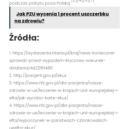
[2][4][6][7]
podczas pobytu poza Polską
.
Jak PZU wycenia 1 procent uszczerbku
na zdrowiu?
Źródła:
https://wydarzenia.interia.pl/kraj/news-koniecznie-
sprawdz-przed-wyjazdem-kluczowy-warunek-
dzialania,nId,22161480
http://pacjent.gov.pl/ekuz
https://www.nfz.gov.pl/dla-pacjenta/nasze-
zdrowie-w-ue/leczenie-w-krajach-unii-europejskiej-i-
efta/jak-wyrobic-karte-ekuz/
https://www.nfz.gov.pl/dla-pacjenta/nasze-
zdrowie-w-ue/leczenie-w-krajach-unii-europejskiej-i-
efta/wypoczynek-w-panstwach-czlonkowskich-
ueefta-ekuz/