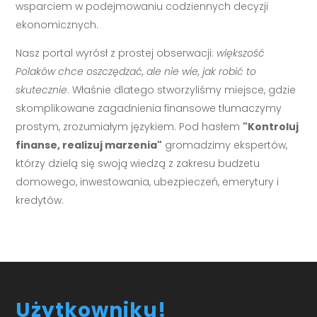
wsparciem w podejmowaniu codziennych decyzji
ekonomicznych.
Nasz portal wyrósł z prostej obserwacji:
większość
Polaków chce oszczędzać, ale nie wie, jak robić to
skutecznie
. Właśnie dlatego stworzyliśmy miejsce, gdzie
skomplikowane zagadnienia finansowe tłumaczymy
prostym, zrozumiałym językiem. Pod hasłem
"Kontroluj
finanse, realizuj marzenia"
gromadzimy ekspertów,
którzy dzielą się swoją wiedzą z zakresu budżetu
domowego, inwestowania, ubezpieczeń, emerytury i
kredytów.
Użytkowniku!