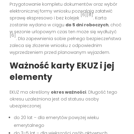
Przygotowanie kompletu dokumentów oraz wybór
elektronicznej formy wniosku pozwalają załatwić
[6][8]
sprawę ekspresowo i bez kolejek
. Karta
zostanie wydana w ciągu
do 5 dni roboczych
, choć
w sezonie urlopowym czas ten może się wydłużyć
[6]
. Dla zapewnienia sobie pełnego bezpieczeństwa
zaleca się złożenie wniosku z odpowiednim
wyprzedzeniem przed planowanym wyjazdem.
Ważność karty EKUZ i jej
elementy
EKUZ ma określony
okres ważności
. Długość tego
okresu uzależniona jest od statusu osoby
ubezpieczonej:
do 20 lat – dla emerytów powyżej wieku
emerytalnego
do 3–5 lat – dla większości osób aktywnych