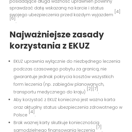
posiadające długa ważność uprawnień powinny
sprawdzać datę wskazaną na karcie i status
[4]
swojego ubezpieczenia przed każdym wyjazdem
[6]
.
Najważniejsze zasady
korzystania z EKUZ
EKUZ uprawnia wyłącznie do niezbędnego leczenia
podczas czasowego pobytu za granicą, nie
gwarantuje jednak pokrycia kosztów wszystkich
form leczenia (np. zabiegów planowanych,
[2][7]
transportu medycznego do kraju)
.
Aby korzystać z EKUZ konieczna jest ważna karta
oraz aktualny status ubezpieczenia zdrowotnego w
[4]
Polsce
.
Brak ważnej karty skutkuje koniecznością
[7]
samodzielnego finansowania leczenia
.