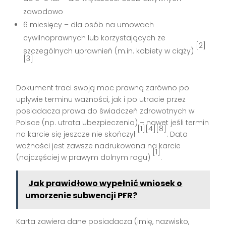
zawodowo
6 miesięcy – dla osób na umowach
cywilnoprawnych lub korzystających ze
[2]
szczególnych uprawnień (m.in. kobiety w ciąży)
[3]
Dokument traci swoją moc prawną zarówno po
upływie terminu ważności, jak i po utracie przez
posiadacza prawa do świadczeń zdrowotnych w
Polsce (np. utrata ubezpieczenia) – nawet jeśli termin
[1][4][8]
na karcie się jeszcze nie skończył
. Data
ważności jest zawsze nadrukowana na karcie
[1]
(najczęściej w prawym dolnym rogu)
.
Jak prawidłowo wypełnić wniosek o
umorzenie subwencji PFR?
Karta zawiera dane posiadacza (imię, nazwisko,