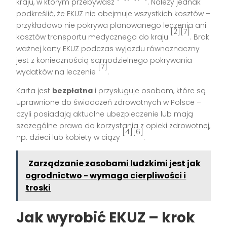
kraju, w którym przebywasz
. Należy jednak
podkreślić, że EKUZ nie obejmuje wszystkich kosztów –
przykładowo nie pokrywa planowanego leczenia ani
[2][7]
kosztów transportu medycznego do kraju
. Brak
ważnej karty EKUZ podczas wyjazdu równoznaczny
jest z koniecznością samodzielnego pokrywania
[7]
wydatków na leczenie
.
Karta jest
bezpłatna
i przysługuje osobom, które są
uprawnione do świadczeń zdrowotnych w Polsce –
czyli posiadają aktualne ubezpieczenie lub mają
szczególne prawo do korzystania z opieki zdrowotnej,
[4][6]
np. dzieci lub kobiety w ciąży
.
Zarządzanie zasobami ludzkimi jest jak
ogrodnictwo - wymaga cierpliwości i
troski
Jak wyrobić EKUZ – krok