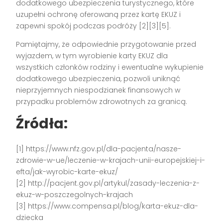
dodatkowego ubezpieczenia turystycznego, które
uzupełni ochronę oferowaną przez kartę EKUZ i
zapewni spokój podczas podróży [2][3][5].
Pamiętajmy, że odpowiednie przygotowanie przed
wyjazdem, w tym wyrobienie karty EKUZ dla
wszystkich członków rodziny i ewentualne wykupienie
dodatkowego ubezpieczenia, pozwoli uniknąć
nieprzyjemnych niespodzianek finansowych w
przypadku problemów zdrowotnych za granicą.
Źródła:
[1] https://www.nfz.gov.pl/dla-pacjenta/nasze-
zdrowie-w-ue/leczenie-w-krajach-unii-europejskiej-i-
efta/jak-wyrobic-karte-ekuz/
[2] http://pacjent.gov.pl/artykul/zasady-leczenia-z-
ekuz-w-poszczegolnych-krajach
[3] https://www.compensa.pl/blog/karta-ekuz-dla-
dziecka