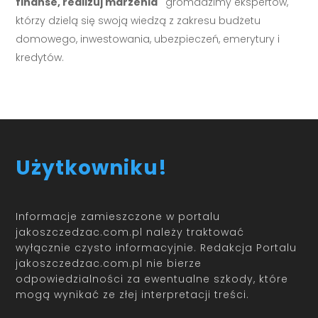
finanse, realizuj marzenia"
gromadzimy ekspertów,
którzy dzielą się swoją wiedzą z zakresu budżetu
domowego, inwestowania, ubezpieczeń, emerytury i
kredytów.
Użytkowniku!
Informacje zamieszczone w portalu
jakoszczedzac.com.pl należy traktować
wyłącznie czysto informacyjnie. Redakcja Portalu
jakoszczedzac.com.pl nie bierze
odpowiedzialności za ewentualne szkody, które
mogą wynikać ze złej interpretacji treści.