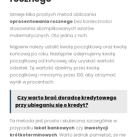
Istnieje kilka prostych metod obliczania
oprocentowania rocznego
bez konieczności
stosowania skomplikowanych wzorów
matematycznych. Oto jedna z nich:
Najpierw należy ustalić kwotę początkową oraz kwotę
końcową po roku. Następnie odejmujemy kwotę
początkową od końcowej, aby uzyskać wartość
odsetek. Tę wartość dzielimy przez kwotę
początkową i mnożymy przez 100, aby otrzymać
wynik w procentach.
Czy warto brać doradcę kredytowego
przy ubieganiu się o kredyt?
Ta metoda jest prosta i skuteczna, szczególnie w
przypadku
lokat bankowych
czy
inwestycji
krótkoterminowych
. Warto jednak pamiętać, że nie