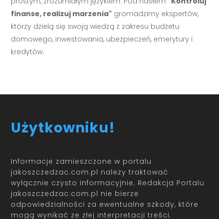
prostym, zrozumiałym językiem. Pod hasłem
"Kontroluj
finanse, realizuj marzenia"
gromadzimy ekspertów,
którzy dzielą się swoją wiedzą z zakresu budżetu
domowego, inwestowania, ubezpieczeń, emerytury i
kredytów.
Użytkowniku!
Informacje zamieszczone w portalu
jakoszczedzac.com.pl należy traktować
wyłącznie czysto informacyjnie. Redakcja Portalu
jakoszczedzac.com.pl nie bierze
odpowiedzialności za ewentualne szkody, które
mogą wynikać ze złej interpretacji treści.