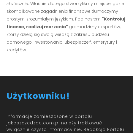
skutecznie
. Właśnie dlatego stworzyliśmy miejsce, gdzie
skomplikowane zagadnienia finansowe tłumaczymy
prostym, zrozumiałym językiem. Pod hasłem
"Kontroluj
finanse, realizuj marzenia"
gromadzimy ekspertów,
którzy dzielą się swoją wiedzą z zakresu budżetu
domowego, inwestowania, ubezpieczeń, emerytury i
kredytów.
Użytkowniku!
Informacje zamieszczone w portalu
jakoszczedzac.com.pl należy traktować
wyłącznie czysto informacyjnie. Redakcja Portalu