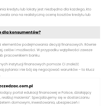
a kredytu lub lokaty jest niezbędna dla każdego, kto
zwala ona na realistyczną ocenę kosztów kredytu lub
ne dla konsumentów?
n z elementów podejmowania decyzji finansowych. Równie
ej, celów i możliwości. W przypadku wątpliwości zawsze
ub pracownikiem banku.
nych instytucji finansowych pomoże Ci znaleźć
waj pytania i nie bój się negocjować warunków – to klucz
.
zczedzac.com.pl
iodący portal edukacji finansowej w Polsce, działający
, realizuj marzenia”
. Specjalizujemy się w dostarczaniu
udżetem domowym, inwestowania, ubezpieczeń i