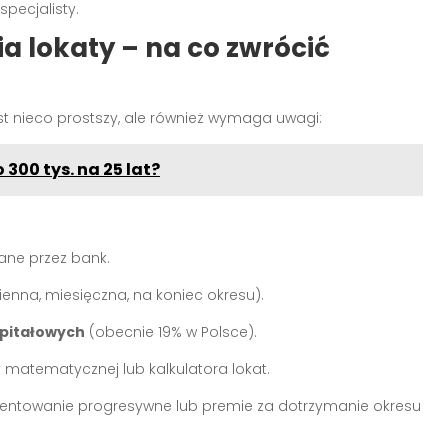
pecjalisty.
a lokaty – na co zwrócić
st nieco prostszy, ale również wymaga uwagi:
 300 tys. na 25 lat?
ne przez bank.
ienna, miesięczna, na koniec okresu).
pitałowych
(obecnie 19% w Polsce).
y matematycznej lub kalkulatora lokat.
ocentowanie progresywne lub premie za dotrzymanie okresu