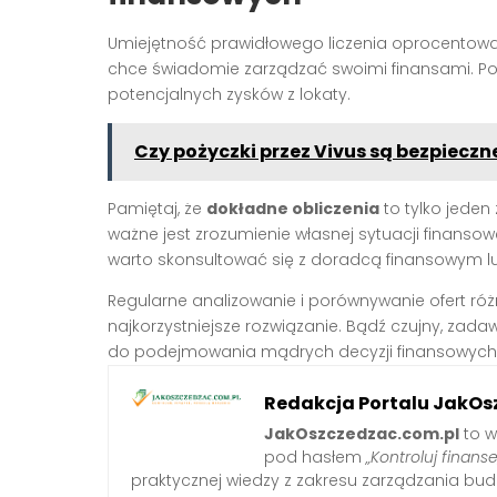
Umiejętność prawidłowego liczenia oprocentowani
chce świadomie zarządzać swoimi finansami. Po
potencjalnych zysków z lokaty.
Czy pożyczki przez Vivus są bezpiecz
Pamiętaj, że
dokładne obliczenia
to tylko jede
ważne jest zrozumienie własnej sytuacji finansow
warto skonsultować się z doradcą finansowym l
Regularne analizowanie i porównywanie ofert róż
najkorzystniejsze rozwiązanie. Bądź czujny, zada
do podejmowania mądrych decyzji finansowych
Redakcja Portalu JakOs
JakOszczedzac.com.pl
to w
pod hasłem
„Kontroluj finanse
praktycznej wiedzy z zakresu zarządzania b