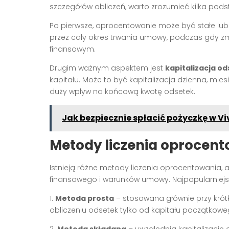
szczegółów obliczeń, warto zrozumieć kilka pod
Po pierwsze, oprocentowanie może być stałe lu
przez cały okres trwania umowy, podczas gdy zm
finansowym.
Drugim ważnym aspektem jest
kapitalizacja o
kapitału. Może to być kapitalizacja dzienna, mies
duży wpływ na końcową kwotę odsetek.
Jak bezpiecznie spłacić pożyczkę w 
Metody liczenia oprocent
Istnieją różne metody liczenia oprocentowania, 
finansowego i warunków umowy. Najpopularniejs
1.
Metoda prosta
– stosowana głównie przy krót
obliczeniu odsetek tylko od kapitału początkowe
2.
Metoda składana
– uwzględnia kapitalizację o