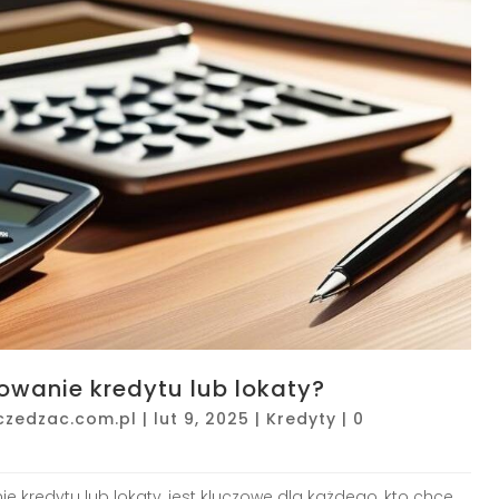
owanie kredytu lub lokaty?
czedzac.com.pl
|
lut 9, 2025
|
Kredyty
|
0
e kredytu lub lokaty, jest kluczowe dla każdego, kto chce