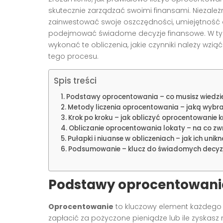
skutecznie zarządzać swoimi finansami. Niezależn
zainwestować swoje oszczędności, umiejętność
podejmować świadome decyzje finansowe. W tym a
wykonać te obliczenia, jakie czynniki należy w
tego procesu.
Spis treści
Podstawy oprocentowania – co musisz wiedzi
Metody liczenia oprocentowania – jaką wybr
Krok po kroku – jak obliczyć oprocentowanie 
Obliczanie oprocentowania lokaty – na co z
Pułapki i niuanse w obliczeniach – jak ich unik
Podsumowanie – klucz do świadomych decyzj
Podstawy oprocentowania
Oprocentowanie
to kluczowy element każdego kr
zapłacić za pożyczone pieniądze lub ile zyskas