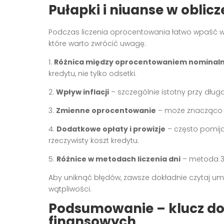
Pułapki i niuanse w oblicz
Podczas liczenia oprocentowania łatwo wpaść w p
które warto zwrócić uwagę:
1.
Różnica między oprocentowaniem nominaln
kredytu, nie tylko odsetki.
2.
Wpływ inflacji
– szczególnie istotny przy dług
3.
Zmienne oprocentowanie
– może znacząco w
4.
Dodatkowe opłaty i prowizje
– często pomija
rzeczywisty koszt kredytu.
5.
Różnice w metodach liczenia dni
– metoda 36
Aby uniknąć błędów, zawsze dokładnie czytaj umo
wątpliwości.
Podsumowanie – klucz do
finansowych