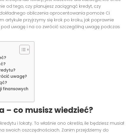
ie od tego, czy planujesz zaciągnąć kredyt, czy
 dokładnego obliczenia oprocentowania pomoże Ci
rtykule przyjrzymy się krok po kroku, jak poprawnie
ziąć pod uwagę i na co zwrócić szczególną uwagę podczas
eć?
ać?
kredytu?
wrócić uwagę?
nąć?
i finansowych
 – co musisz wiedzieć?
edytu i lokaty. To właśnie ono określa, ile będziesz musiał
z na swoich oszczędnościach. Zanim przejdziemy do