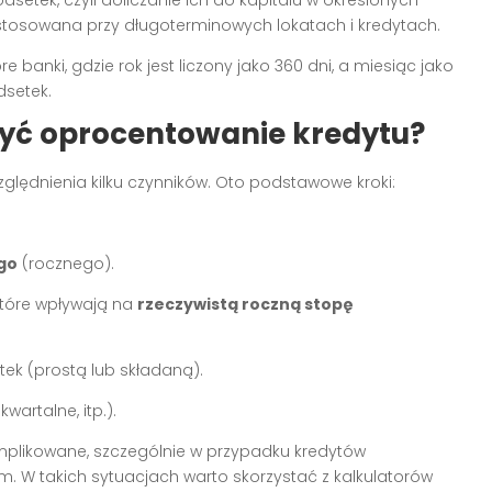
tosowana przy długoterminowych lokatach i kredytach.
 banki, gdzie rok jest liczony jako 360 dni, a miesiąc jako
dsetek.
czyć oprocentowanie kredytu?
lędnienia kilku czynników. Oto podstawowe kroki:
go
(rocznego).
które wpływają na
rzeczywistą roczną stopę
ek (prostą lub składaną).
wartalne, itp.).
mplikowane, szczególnie w przypadku kredytów
W takich sytuacjach warto skorzystać z kalkulatorów