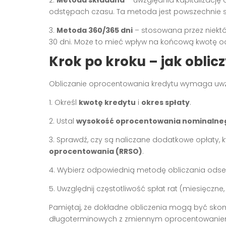
odstępach czasu. Ta metoda jest powszechnie s
3.
Metoda 360/365 dni
– stosowana przez niektóre
30 dni. Może to mieć wpływ na końcową kwotę o
Krok po kroku – jak obli
Obliczanie oprocentowania kredytu wymaga uwzg
1. Określ
kwotę kredytu
i
okres spłaty
.
2. Ustal
wysokość oprocentowania nominalne
3. Sprawdź, czy są naliczane dodatkowe opłaty, 
oprocentowania (RRSO)
.
4. Wybierz odpowiednią metodę obliczania odset
5. Uwzględnij częstotliwość spłat rat (miesięczne, k
Pamiętaj, że dokładne obliczenia mogą być sko
długoterminowych z zmiennym oprocentowaniem. 