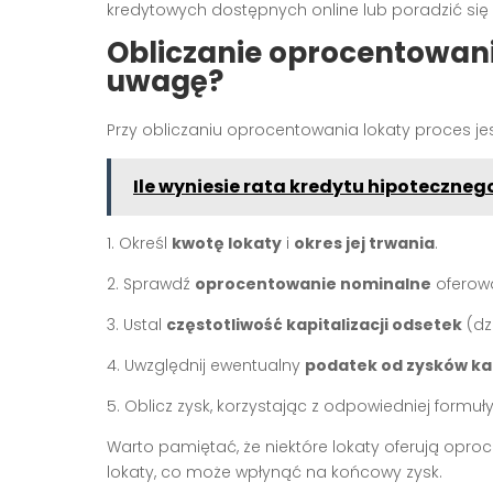
kredytowych dostępnych online lub poradzić się s
Obliczanie oprocentowani
uwagę?
Przy obliczaniu oprocentowania lokaty proces je
Ile wyniesie rata kredytu hipotecznego
1. Określ
kwotę lokaty
i
okres jej trwania
.
2. Sprawdź
oprocentowanie nominalne
oferowa
3. Ustal
częstotliwość kapitalizacji odsetek
(dz
4. Uwzględnij ewentualny
podatek od zysków ka
5. Oblicz zysk, korzystając z odpowiedniej formuł
Warto pamiętać, że niektóre lokaty oferują opr
lokaty, co może wpłynąć na końcowy zysk.