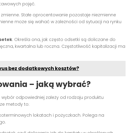
stawowych pojęć.
b zmienne. Stałe oprocentowanie pozostaje niezmienne
ienne może się wahać w zależności od sytuacji na rynku
dsetek
. Określa ona, jak często odsetki są doliczane do
ięczna, kwartalna lub roczna. Częstotliwość kapitalizacji ma
Vivus bez dodatkowych kosztów?
owania – jaką wybrać?
a wybór odpowiedniej zależy od rodzaju produktu
ze metody to:
koterminowych lokatach i pożyczkach. Polega na
go.
dsetek, czyli doliczanie ich do kapitału w określonych