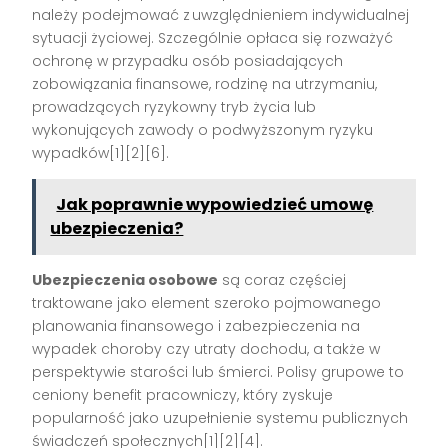
należy podejmować z uwzględnieniem indywidualnej
sytuacji życiowej. Szczególnie opłaca się rozważyć
ochronę w przypadku osób posiadających
zobowiązania finansowe, rodzinę na utrzymaniu,
prowadzących ryzykowny tryb życia lub
wykonujących zawody o podwyższonym ryzyku
wypadków[1][2][6].
Jak poprawnie wypowiedzieć umowę
ubezpieczenia?
Ubezpieczenia osobowe
są coraz częściej
traktowane jako element szeroko pojmowanego
planowania finansowego i zabezpieczenia na
wypadek choroby czy utraty dochodu, a także w
perspektywie starości lub śmierci. Polisy grupowe to
ceniony benefit pracowniczy, który zyskuje
popularność jako uzupełnienie systemu publicznych
świadczeń społecznych[1][2][4].