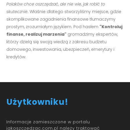
Polaków chce oszczędzać, ale nie wie, jak robić to
skutecznie
. Właśnie dlatego stworzyliśmy miejsce, gdzie
skomplikowane zagadnienia finansowe tłumaczymy
prostym, zrozumiałym językiem. Pod hasłem
"Kontroluj
finanse, realizuj marzenia"
gromadzimy ekspertów,
którzy dzielą się swoją wiedzą z zakresu budżetu
domowego, inwestowania, ubezpieczeń, emerytury i
kredytów.
Użytkowniku!
Informacje zamieszczone w portalu
jakoszczedzac.com.pl należy traktować