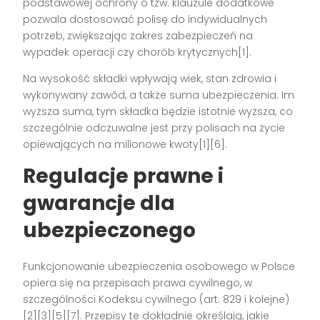
podstawowej ochrony o tzw. klauzule dodatkowe
pozwala dostosować polisę do indywidualnych
potrzeb, zwiększając zakres zabezpieczeń na
wypadek operacji czy chorób krytycznych[1].
Na wysokość składki wpływają wiek, stan zdrowia i
wykonywany zawód, a także suma ubezpieczenia. Im
wyższa suma, tym składka będzie istotnie wyższa, co
szczególnie odczuwalne jest przy polisach na życie
opiewających na milionowe kwoty[1][6].
Regulacje prawne i
gwarancje dla
ubezpieczonego
Funkcjonowanie ubezpieczenia osobowego w Polsce
opiera się na przepisach prawa cywilnego, w
szczególności Kodeksu cywilnego (art. 829 i kolejne)
[2][3][5][7]. Przepisy te dokładnie określają, jakie