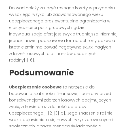
Do wad należy zaliczyć rosnące koszty w przypadku
wysokiego ryzyka lub zaawansowanego wieku
ubezpieczonego oraz ewentualne ograniczenia w
elastyczności polis grupowych, gdzie
indywidualizacja ofert jest zwykle trudniejsza. Niemniej
jednak, nawet podstawowa forma ochrony pozwala
istotnie zminimalizować negatywne skutki nagłych
zdarzeń losowych dla finansów osobistych i
rodziny[1][6].
Podsumowanie
Ubezpieczenie osobowe
to narzędzie do
budowania stabilności finansowej i ochrony przed
konsekwencjami zdarzeń losowych obejmujących
życie, zdrowie oraz zdolność do pracy
ubezpieczonego[1][2][3][5]. Jego znaczenie rośnie
wraz z pojawieniem się nowych ryzyk zdrowotnych i
społecznych, a także rosnącą świadomością