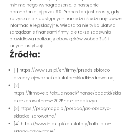
minimalnego wynagrodzenia, a następnie
pomnożenia jej przez 9%. Proces ten jest prosty, gdy
korzysta się z dostępnych narzędzi i śledzi najnowsze
informacje legislacyjne. Wiedza ta nie tylko ułatwia
zarządzanie finansami firmy, ale także zapewnia
prawidłową realizację obowiązków wobec ZUS i
innych instytucji.
Źródła:
[1] https://www.zus.pl/en/firmy/przedsiebiorco-
przeczytaj-wazne/kalkulator-skladki-zdrowotnej
[2]
https://firmove.pl/aktualnosci/finanse/podatki/skla
dka-zdrowotna-w-2025-jak-ja-obliczyc
[3] https://pragmago.pl/porada/jak-obliczyc-
skladke-zdrowotna/
[4] https://www.infakt.pl/kalkulatory/kalkulator-
skladki-zdrowotnej/