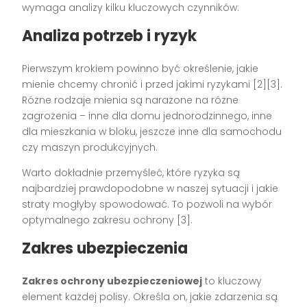
wymaga analizy kilku kluczowych czynników:
Analiza potrzeb i ryzyk
Pierwszym krokiem powinno być określenie, jakie
mienie chcemy chronić i przed jakimi ryzykami [2][3].
Różne rodzaje mienia są narażone na różne
zagrożenia – inne dla domu jednorodzinnego, inne
dla mieszkania w bloku, jeszcze inne dla samochodu
czy maszyn produkcyjnych.
Warto dokładnie przemyśleć, które ryzyka są
najbardziej prawdopodobne w naszej sytuacji i jakie
straty mogłyby spowodować. To pozwoli na wybór
optymalnego zakresu ochrony [3].
Zakres ubezpieczenia
Zakres ochrony ubezpieczeniowej
to kluczowy
element każdej polisy. Określa on, jakie zdarzenia są