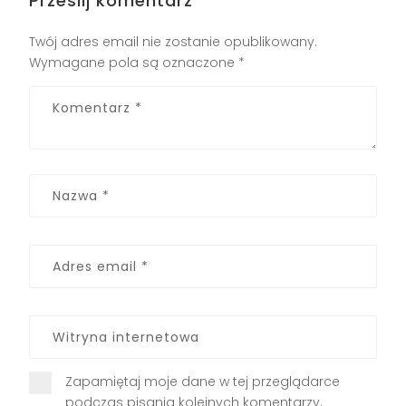
Prześlij komentarz
Twój adres email nie zostanie opublikowany.
Wymagane pola są oznaczone
*
Zapamiętaj moje dane w tej przeglądarce
podczas pisania kolejnych komentarzy.