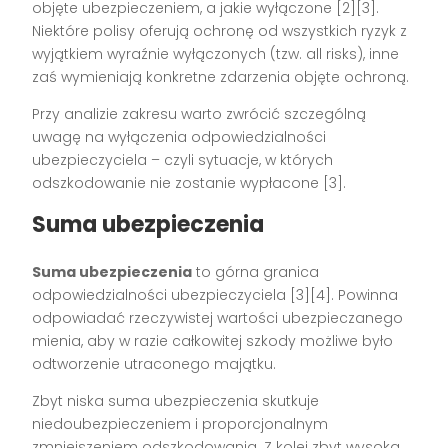
objęte ubezpieczeniem, a jakie wyłączone [2][3].
Niektóre polisy oferują ochronę od wszystkich ryzyk z
wyjątkiem wyraźnie wyłączonych (tzw. all risks), inne
zaś wymieniają konkretne zdarzenia objęte ochroną.
Przy analizie zakresu warto zwrócić szczególną
uwagę na wyłączenia odpowiedzialności
ubezpieczyciela – czyli sytuacje, w których
odszkodowanie nie zostanie wypłacone [3].
Suma ubezpieczenia
Suma ubezpieczenia
to górna granica
odpowiedzialności ubezpieczyciela [3][4]. Powinna
odpowiadać rzeczywistej wartości ubezpieczanego
mienia, aby w razie całkowitej szkody możliwe było
odtworzenie utraconego majątku.
Zbyt niska suma ubezpieczenia skutkuje
niedoubezpieczeniem i proporcjonalnym
zmniejszeniem odszkodowania. Z kolei zbyt wysoka