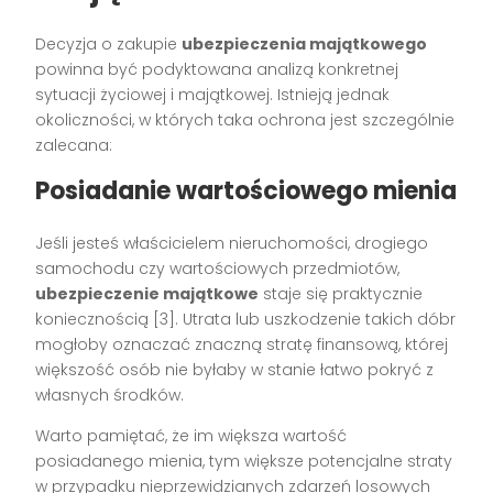
Decyzja o zakupie
ubezpieczenia majątkowego
powinna być podyktowana analizą konkretnej
sytuacji życiowej i majątkowej. Istnieją jednak
okoliczności, w których taka ochrona jest szczególnie
zalecana:
Posiadanie wartościowego mienia
Jeśli jesteś właścicielem nieruchomości, drogiego
samochodu czy wartościowych przedmiotów,
ubezpieczenie majątkowe
staje się praktycznie
koniecznością [3]. Utrata lub uszkodzenie takich dóbr
mogłoby oznaczać znaczną stratę finansową, której
większość osób nie byłaby w stanie łatwo pokryć z
własnych środków.
Warto pamiętać, że im większa wartość
posiadanego mienia, tym większe potencjalne straty
w przypadku nieprzewidzianych zdarzeń losowych