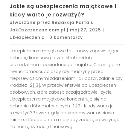
Jakie są ubezpieczenia majątkowe i
kiedy warto je rozważyć?
utworzone przez
Redakcja Portalu
JakOszczedzac.com.pl
|
maj 27, 2025
|
Ubezpieczenia
|
0 komentarzy
Ubezpieczenia majątkowe to umowy zapewniające
ochronę finansową przed stratami lub
uszkodzeniami posiadanego majątku. Chronią one
nieruchomości, pojazdy czy maszyny przed
nieprzewidzianymi zdarzeniami jak pożar, zalanie czy
kradzież [2][3]. W przeciwieństwie do ubezpieczeń
osobowych, które zabezpieczają zdrowie i życie,
ubezpieczenia majątkowe koncentrują się na
ochronie dóbr materialnych [1][2]. Kiedy warto je
rozważyć? Zawsze, gdy posiadamy wartościowe
mienie, którego utrata mogłaby znacząco wpłynąć
na naszą sytuację finansową.