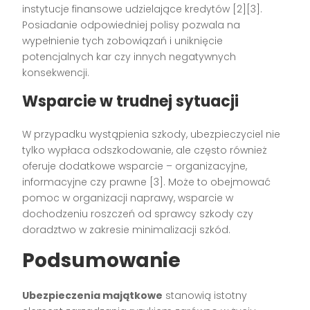
instytucje finansowe udzielające kredytów [2][3].
Posiadanie odpowiedniej polisy pozwala na
wypełnienie tych zobowiązań i uniknięcie
potencjalnych kar czy innych negatywnych
konsekwencji.
Wsparcie w trudnej sytuacji
W przypadku wystąpienia szkody, ubezpieczyciel nie
tylko wypłaca odszkodowanie, ale często również
oferuje dodatkowe wsparcie – organizacyjne,
informacyjne czy prawne [3]. Może to obejmować
pomoc w organizacji naprawy, wsparcie w
dochodzeniu roszczeń od sprawcy szkody czy
doradztwo w zakresie minimalizacji szkód.
Podsumowanie
Ubezpieczenia majątkowe
stanowią istotny