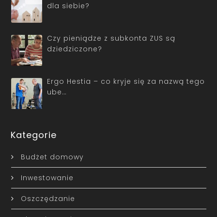
dla siebie?
Czy pieniądze z subkonta ZUS są
dziedziczone?
Ergo Hestia – co kryje się za nazwą tego
ube…
Kategorie
Budżet domowy
Inwestowanie
Oszczędzanie