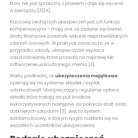
który nie jest sprzeczny z prawem i daje się wycenić
w pieniądzu [3][4].
Kluczową cechą tych ubezpieczeń jest ich funkcja
kompensacyjna – mają one za zadanie wyrównać
straty finansowe powstałe wskutek nieprzewidzianych
zdarzeń losowych. W praktyce oznacza to, że w
przypadku szkody, ubezpieczyciel wypłaca
odszkodowanie, które pozwala na naprawę lub
odtworzenie uszkodzonego mienia [3].
Warto podkreślić, że
ubezpieczenia majątkowe
opierają się na systemie składek i wypłat
odszkodowań. Ubezpieczający regularnie opłaca
składki, które trafiają do puli środków
wykorzystywanych następnie do pokrycia strat osób
dotkniętych szkodami [3]. Jest to system
solidarnościowy, w którym ryzyko rozkłada się na
wszystkich uczestników ubezpieczenia.