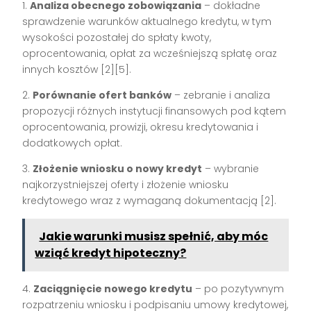
1.
Analiza obecnego zobowiązania
– dokładne
sprawdzenie warunków aktualnego kredytu, w tym
wysokości pozostałej do spłaty kwoty,
oprocentowania, opłat za wcześniejszą spłatę oraz
innych kosztów [2][5].
2.
Porównanie ofert banków
– zebranie i analiza
propozycji różnych instytucji finansowych pod kątem
oprocentowania, prowizji, okresu kredytowania i
dodatkowych opłat.
3.
Złożenie wniosku o nowy kredyt
– wybranie
najkorzystniejszej oferty i złożenie wniosku
kredytowego wraz z wymaganą dokumentacją [2].
Jakie warunki musisz spełnić, aby móc
wziąć kredyt hipoteczny?
4.
Zaciągnięcie nowego kredytu
– po pozytywnym
rozpatrzeniu wniosku i podpisaniu umowy kredytowej,