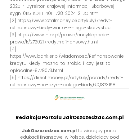
2025-r-Dyrektor-Krajowej-Informacji-Skarbowej-
sygn-0115-KDIT1-4011-728-2024-2-JG.html
[2] https://www.totalmoney.pl/artykuly/kredyt-
refinansowy-kiedy-warto-z-niego-skorzystac
[3] https://www.infor.pl/prawo/encyklopedia-
prawa/k/272021,kredyt-refinansowy.html
[4]
https://www.bankier.pl/wiadomosc/Refinansowanie-
kredytu-Kiedy-mozna-to-zrobic-i-czy-jest-to-
oplacalne-8779073.html
[5] https://direct.money.pl/artykuly/porady/kredyt-
refinansowy—na-czym-polega-kiedy,6,0,1873158
Redakcja Portalu JakOszczedzac.com.pl
JakOszczedzac.com.pl
to wiodący portal
edukacji finansowej w Polsce, działający pod