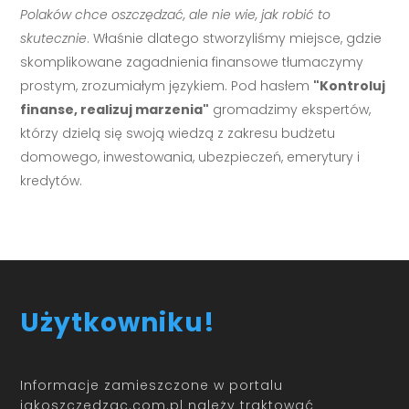
Polaków chce oszczędzać, ale nie wie, jak robić to
skutecznie
. Właśnie dlatego stworzyliśmy miejsce, gdzie
skomplikowane zagadnienia finansowe tłumaczymy
prostym, zrozumiałym językiem. Pod hasłem
"Kontroluj
finanse, realizuj marzenia"
gromadzimy ekspertów,
którzy dzielą się swoją wiedzą z zakresu budżetu
domowego, inwestowania, ubezpieczeń, emerytury i
kredytów.
Użytkowniku!
Informacje zamieszczone w portalu
jakoszczedzac.com.pl należy traktować