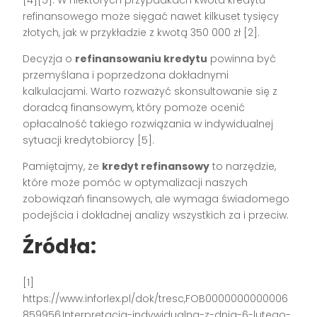
[4][5]. W niektórych przypadkach kwota kredytu
refinansowego może sięgać nawet kilkuset tysięcy
złotych, jak w przykładzie z kwotą 350 000 zł [2].
Decyzja o
refinansowaniu kredytu
powinna być
przemyślana i poprzedzona dokładnymi
kalkulacjami. Warto rozważyć skonsultowanie się z
doradcą finansowym, który pomoże ocenić
opłacalność takiego rozwiązania w indywidualnej
sytuacji kredytobiorcy [5].
Pamiętajmy, że
kredyt refinansowy
to narzędzie,
które może pomóc w optymalizacji naszych
zobowiązań finansowych, ale wymaga świadomego
podejścia i dokładnej analizy wszystkich za i przeciw.
Źródła:
[1]
https://www.inforlex.pl/dok/tresc,FOB0000000000006
859956,Interpretacja-indywidualna-z-dnia-6-lutego-