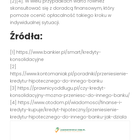
[2][4]. W wielu przypadkach warto również
skonsultować się z doradcą finansowym, który
pomoże ocenić opłacalność takiego kroku w
indywidualnej sytuacji.
Źródła:
[1] https://www.bankier.pl/smart/kredyty-
konsolidacyjne
[2]
https://www.kontomaniak.pl/poradniki/przeniesienie-
kredytu-hipotecznego-do-innego-banku
[3] https://prawnicyoddlugu.pl/czy-kredyt-
konsolidacyjny-mozna-przeniesc-do-innego-banku/
[4] https://www.otodom.pl/wiadomosci/finanse-i-
kredyty-kupuje/kredyt-hipoteczny/przeniesienie-
kredytu-hipotecznego-do-innego-banku-jak-dziala