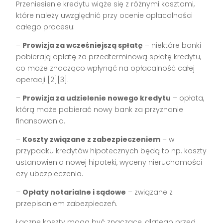
Przeniesienie kredytu wiąże się z różnymi kosztami,
które należy uwzględnić przy ocenie opłacalności
całego procesu:
–
Prowizja za wcześniejszą spłatę
– niektóre banki
pobierają opłatę za przedterminową spłatę kredytu,
co może znacząco wpłynąć na opłacalność całej
operacji [2][3].
–
Prowizja za udzielenie nowego kredytu
– opłata,
którą może pobierać nowy bank za przyznanie
finansowania.
–
Koszty związane z zabezpieczeniem
– w
przypadku kredytów hipotecznych będą to np. koszty
ustanowienia nowej hipoteki, wyceny nieruchomości
czy ubezpieczenia.
–
Opłaty notarialne i sądowe
– związane z
przepisaniem zabezpieczeń.
Łączne koszty mogą być znaczące, dlatego przed