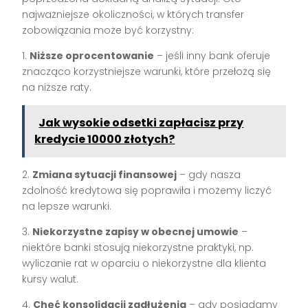
najważniejsze okoliczności, w których transfer
zobowiązania może być korzystny:
1.
Niższe oprocentowanie
– jeśli inny bank oferuje
znacząco korzystniejsze warunki, które przełożą się
na niższe raty.
Jak wysokie odsetki zapłacisz przy
kredycie 10000 złotych?
2.
Zmiana sytuacji finansowej
– gdy nasza
zdolność kredytowa się poprawiła i możemy liczyć
na lepsze warunki.
3.
Niekorzystne zapisy w obecnej umowie
–
niektóre banki stosują niekorzystne praktyki, np.
wyliczanie rat w oparciu o niekorzystne dla klienta
kursy walut.
4.
Chęć konsolidacji zadłużenia
– gdy posiadamy