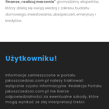
finanse, realizuj marzenia"
gromadzimy ekspertów,
którzy dzielą się swoją wiedzą z zakresu budżetu
domowego, inwestowania, ubezpieczeń, emerytury i
kredytów.
Użytkowniku!
Informacje zamieszczone w portalu
jakoszczedzac.com.pl należy traktować
wyłącznie czysto informacyjnie. Redakcja Portalu
jakoszczedzac.com.pl nie bierze
odpowiedzialności za ewentualne szkody, które
mogą wynikać ze złej interpretacji treści.