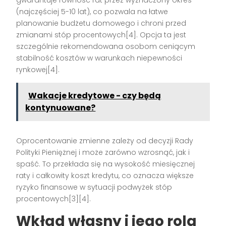
gwarantuje równość rat przez wyznaczony okres
(najczęściej 5-10 lat), co pozwala na łatwe
planowanie budżetu domowego i chroni przed
zmianami stóp procentowych[4]. Opcja ta jest
szczególnie rekomendowana osobom ceniącym
stabilność kosztów w warunkach niepewności
rynkowej[4].
Wakacje kredytowe - czy będą
kontynuowane?
Oprocentowanie zmienne zależy od decyzji Rady
Polityki Pieniężnej i może zarówno wzrosnąć, jak i
spaść. To przekłada się na wysokość miesięcznej
raty i całkowity koszt kredytu, co oznacza większe
ryzyko finansowe w sytuacji podwyżek stóp
procentowych[3][4].
Wkład własny i jego rola