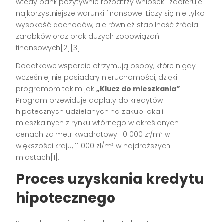
wtedy bank pozytywnie rozpatrzy wniosek i zaoferuje
najkorzystniejsze warunki finansowe. Liczy się nie tylko
wysokość dochodów, ale również stabilność źródła
zarobków oraz brak dużych zobowiązań
finansowych[2][3].
Dodatkowe wsparcie otrzymują osoby, które nigdy
wcześniej nie posiadały nieruchomości, dzięki
programom takim jak
„Klucz do mieszkania”
.
Program przewiduje dopłaty do kredytów
hipotecznych udzielanych na zakup lokali
mieszkalnych z rynku wtórnego w określonych
cenach za metr kwadratowy: 10 000 zł/m² w
większości kraju, 11 000 zł/m² w najdroższych
miastach[1].
Proces uzyskania kredytu
hipotecznego