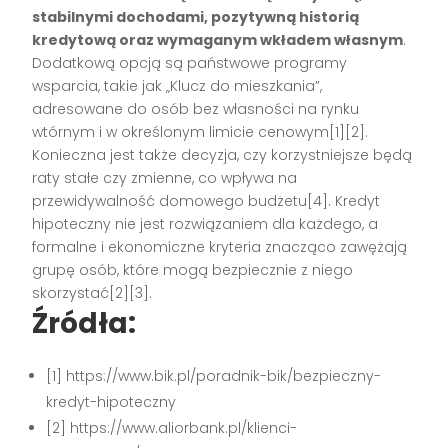
stabilnymi dochodami, pozytywną historią
kredytową oraz wymaganym wkładem własnym
.
Dodatkową opcją są państwowe programy
wsparcia, takie jak „Klucz do mieszkania”,
adresowane do osób bez własności na rynku
wtórnym i w określonym limicie cenowym[1][2].
Konieczna jest także decyzja, czy korzystniejsze będą
raty stałe czy zmienne, co wpływa na
przewidywalność domowego budżetu[4]. Kredyt
hipoteczny nie jest rozwiązaniem dla każdego, a
formalne i ekonomiczne kryteria znacząco zawężają
grupę osób, które mogą bezpiecznie z niego
skorzystać[2][3].
Źródła:
[1] https://www.bik.pl/poradnik-bik/bezpieczny-
kredyt-hipoteczny
[2] https://www.aliorbank.pl/klienci-