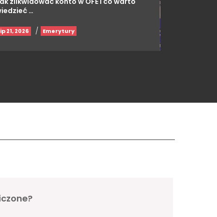
ak zlikwidować konto w OFE i co warto
iedzieć …
/
lip 21, 2026
Emerytury
iczone?