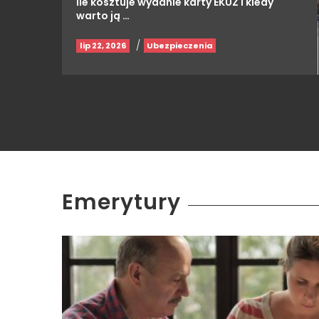
Ile kosztuje wydanie karty EKUZ i kiedy
warto ją …
/
lip 22, 2026
Ubezpieczenia
Emerytury