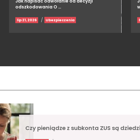
Jak napisać odwołanie od decyzji
J
odszkodowania O …
w
/
lip 21, 2026
Ubezpieczenia
Czy pieniądze z subkonta ZUS są dziedz