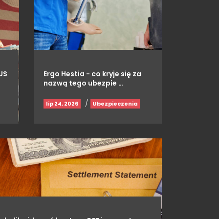
US
Ergo Hestia - co kryje się za
nazwą tego ubezpie …
/
lip 24, 2026
Ubezpieczenia