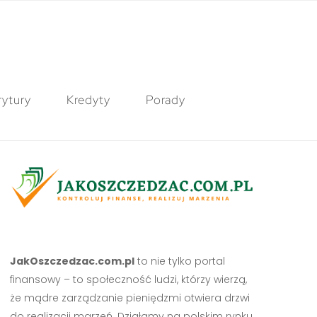
ytury
Kredyty
Porady
JakOszczedzac.com.pl
to nie tylko portal
finansowy – to społeczność ludzi, którzy wierzą,
że mądre zarządzanie pieniędzmi otwiera drzwi
do realizacji marzeń. Działamy na polskim rynku