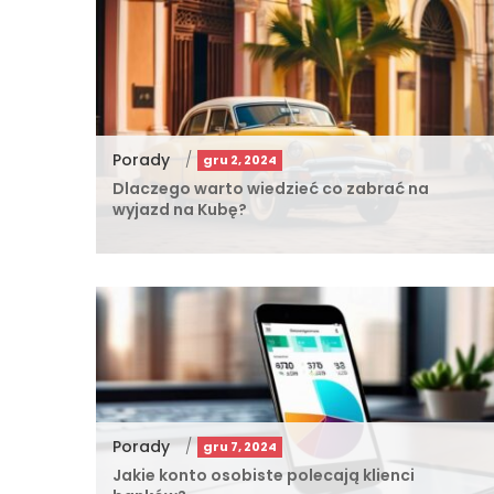
Porady
/
gru 2, 2024
Dlaczego warto wiedzieć co zabrać na
wyjazd na Kubę?
Porady
/
gru 7, 2024
Jakie konto osobiste polecają klienci