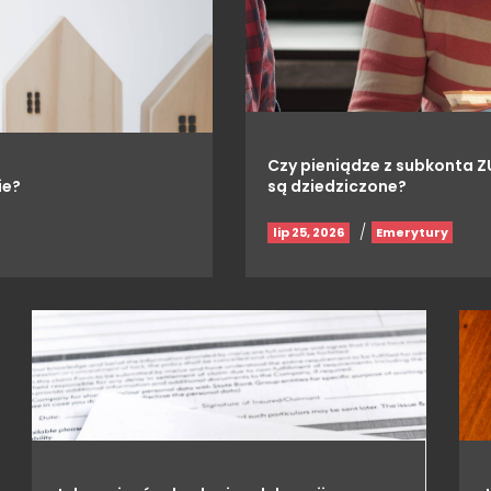
Czy pieniądze z subkonta Z
ie?
są dziedziczone?
/
lip 25, 2026
Emerytury