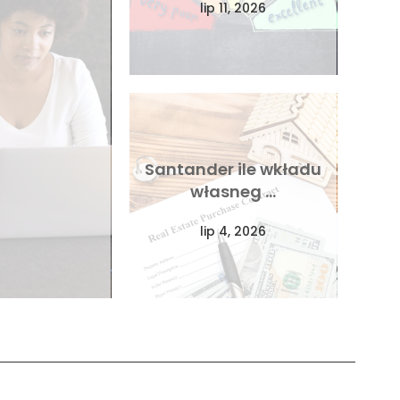
lip 11, 2026
Santander ile wkładu
własneg …
lip 4, 2026