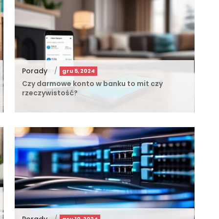
Porady
/
gru 5, 2024
Czy darmowe konto w banku to mit czy
rzeczywistość?
Porady
/
gru 10, 2024