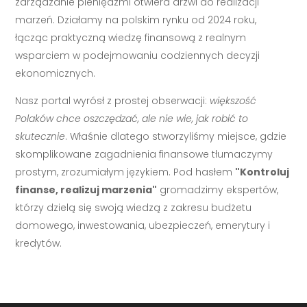
zarządzanie pieniędzmi otwiera drzwi do realizacji
marzeń. Działamy na polskim rynku od 2024 roku,
łącząc praktyczną wiedzę finansową z realnym
wsparciem w podejmowaniu codziennych decyzji
ekonomicznych.
Nasz portal wyrósł z prostej obserwacji:
większość
Polaków chce oszczędzać, ale nie wie, jak robić to
skutecznie
. Właśnie dlatego stworzyliśmy miejsce, gdzie
skomplikowane zagadnienia finansowe tłumaczymy
prostym, zrozumiałym językiem. Pod hasłem
"Kontroluj
finanse, realizuj marzenia"
gromadzimy ekspertów,
którzy dzielą się swoją wiedzą z zakresu budżetu
domowego, inwestowania, ubezpieczeń, emerytury i
kredytów.