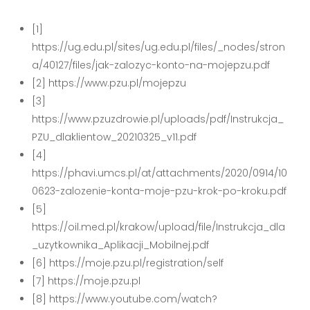
[1]
https://ug.edu.pl/sites/ug.edu.pl/files/_nodes/stron
a/40127/files/jak-zalozyc-konto-na-mojepzu.pdf
[2] https://www.pzu.pl/mojepzu
[3]
https://www.pzuzdrowie.pl/uploads/pdf/Instrukcja_
PZU_dlaklientow_20210325_v11.pdf
[4]
https://phavi.umcs.pl/at/attachments/2020/0914/10
0623-zalozenie-konta-moje-pzu-krok-po-kroku.pdf
[5]
https://oil.med.pl/krakow/upload/file/Instrukcja_dla
_uzytkownika_Aplikacji_Mobilnej.pdf
[6] https://moje.pzu.pl/registration/self
[7] https://moje.pzu.pl
[8] https://www.youtube.com/watch?