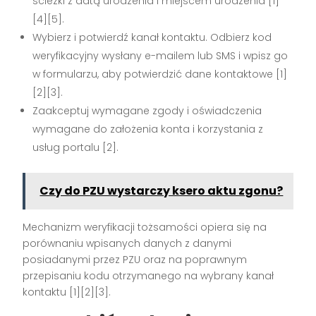
ścieżki z datą urodzenia i miejscem urodzenia [1]
[4][5].
Wybierz i potwierdź kanał kontaktu. Odbierz kod
weryfikacyjny wysłany e-mailem lub SMS i wpisz go
w formularzu, aby potwierdzić dane kontaktowe [1]
[2][3].
Zaakceptuj wymagane zgody i oświadczenia
wymagane do założenia konta i korzystania z
usług portalu [2].
Czy do PZU wystarczy ksero aktu zgonu?
Mechanizm weryfikacji tożsamości opiera się na
porównaniu wpisanych danych z danymi
posiadanymi przez PZU oraz na poprawnym
przepisaniu kodu otrzymanego na wybrany kanał
kontaktu [1][2][3].