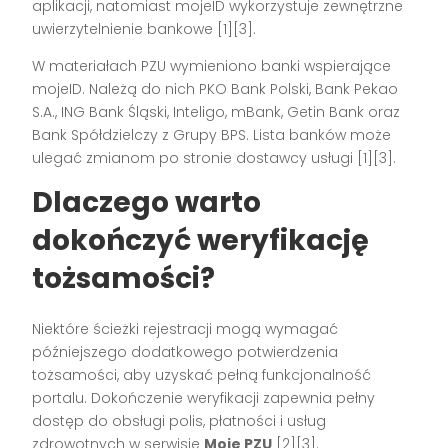
aplikacji, natomiast mojeID wykorzystuje zewnętrzne
uwierzytelnienie bankowe [1][3].
W materiałach PZU wymieniono banki wspierające
mojeID. Należą do nich PKO Bank Polski, Bank Pekao
S.A., ING Bank Śląski, Inteligo, mBank, Getin Bank oraz
Bank Spółdzielczy z Grupy BPS. Lista banków może
ulegać zmianom po stronie dostawcy usługi [1][3].
Dlaczego warto
dokończyć weryfikację
tożsamości?
Niektóre ścieżki rejestracji mogą wymagać
późniejszego dodatkowego potwierdzenia
tożsamości, aby uzyskać pełną funkcjonalność
portalu. Dokończenie weryfikacji zapewnia pełny
dostęp do obsługi polis, płatności i usług
zdrowotnych w serwisie
Moje PZU
[2][3].