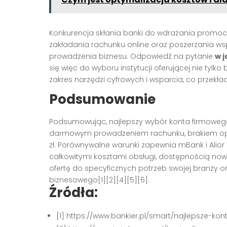
Konkurencja skłania banki do wdrażania promoc
zakładania rachunku online oraz poszerzania ws
prowadzenia biznesu. Odpowiedź na pytanie
w j
się więc do wyboru instytucji oferującej nie tylko
zakres narzędzi cyfrowych i wsparcia, co przekła
Podsumowanie
Podsumowując, najlepszy wybór konta firmowego
darmowym prowadzeniem rachunku, brakiem opł
zł. Porównywalne warunki zapewnia mBank i Alior
całkowitymi kosztami obsługi, dostępnością no
ofertę do specyficznych potrzeb swojej branży o
biznesowego[1][2][4][5][6].
Źródła:
[1] https://www.bankier.pl/smart/najlepsze-ko