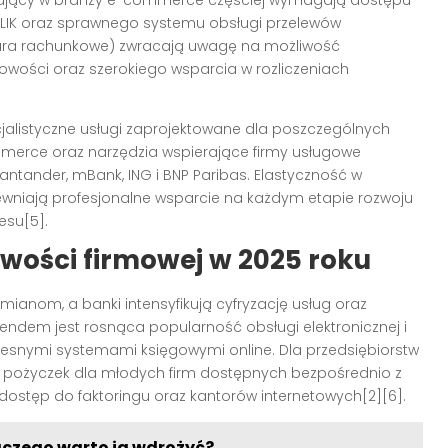
ałający w branży e-commerce częściej wymagają dostępu
 BLIK oraz sprawnego systemu obsługi przelewów
biura rachunkowe) zwracają uwagę na możliwość
owości oraz szerokiego wsparcia w rozliczeniach
cjalistyczne usługi zaprojektowane dla poszczególnych
merce oraz narzędzia wspierające firmy usługowe
Santander, mBank, ING i BNP Paribas. Elastyczność w
ewniają profesjonalne wsparcie na każdym etapie rozwoju
esu[5].
owości firmowej w 2025 roku
nom, a banki intensyfikują cyfryzację usług oraz
endem jest rosnąca popularność obsługi elektronicznej i
zesnymi systemami księgowymi online. Dla przedsiębiorstw
w i pożyczek dla młodych firm dostępnych bezpośrednio z
dostęp do faktoringu oraz kantorów internetowych[2][6].
aczego warto ją wdrożyć?