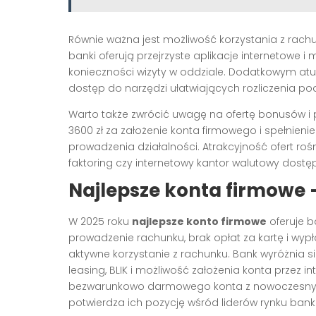
Równie ważna jest możliwość korzystania z rachunk
banki oferują przejrzyste aplikacje internetowe 
konieczności wizyty w oddziale. Dodatkowym at
dostęp do narzędzi ułatwiających rozliczenia po
Warto także zwrócić uwagę na ofertę bonusów i 
3600 zł za założenie konta firmowego i spełnieni
prowadzenia działalności. Atrakcyjność ofert ro
faktoring czy internetowy kantor walutowy dost
Najlepsze konta firmowe –
W 2025 roku
najlepsze konto firmowe
oferuje 
prowadzenie rachunku, brak opłat za kartę i wy
aktywne korzystanie z rachunku. Bank wyróżnia 
leasing, BLIK i możliwość założenia konta przez 
bezwarunkowo darmowego konta z nowoczesnymi
potwierdza ich pozycję wśród liderów rynku banko