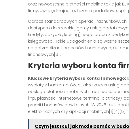
oraz nowoczesne płatności mobilne takie jak BL
firmy, uwzględniając rozliczenia podatkowe, spli
Oprócz standardowych operacji rachunkowych,
dostępem do szerokiej gamy usług dodatkowych.
kredyty, pożyczki, leasing), współpraca z dedy
księgowości. Takie udogodnienia są ważne szczeg
na optymalizacji procesów finansowych, automa
finansowych[6].
Kryteria wyboru konta f
Kluczowe kryteria wyboru konta firmowego:
k
wypłaty z bankomatów, a także zakres usług doda
obsługa płatności mobilnych, możliwość darmo
(np. płatności internetowe, terminal płatniczy),
premii i bonusów powitalnych. W 2025 roku banki k
elektronicznych czy aplikacji mobilnych[1][4][5].
Czym jest IKE i jak może pomóc w bu