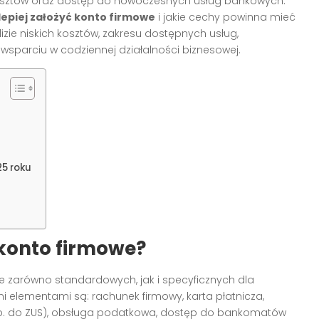
osztów oraz dostęp do nowoczesnych usług bankowych.
lepiej założyć konto firmowe
i jakie cechy powinna mieć
izie niskich kosztów, zakresu dostępnych usług,
wsparciu w codziennej działalności biznesowej.
25 roku
 konto firmowe?
 zarówno standardowych, jak i specyficznych dla
i elementami są: rachunek firmowy, karta płatnicza,
 np. do ZUS), obsługa podatkowa, dostęp do bankomatów