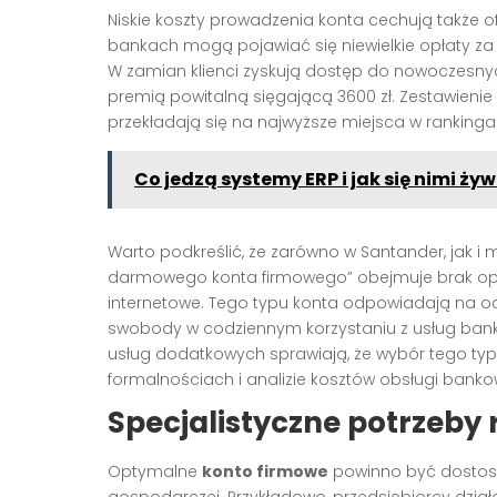
Niskie koszty prowadzenia konta cechują także of
bankach mogą pojawiać się niewielkie opłaty za
W zamian klienci zyskują dostęp do nowoczesnych
premią powitalną sięgającą 3600 zł. Zestawienie
przekładają się na najwyższe miejsca w rankingac
Co jedzą systemy ERP i jak się nimi żyw
Warto podkreślić, że zarówno w Santander, jak i
darmowego konta firmowego” obejmuje brak opł
internetowe. Tego typu konta odpowiadają na o
swobody w codziennym korzystaniu z usług bank
usług dodatkowych sprawiają, że wybór tego typ
formalnościach i analizie kosztów obsługi bankow
Specjalistyczne potrzeby
Optymalne
konto firmowe
powinno być dostoso