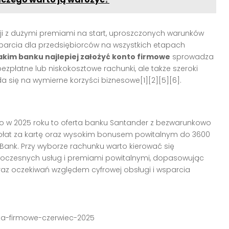
ji z dużymi premiami na start, uproszczonych warunków
parcia dla przedsiębiorców na wszystkich etapach
akim banku najlepiej założyć konto firmowe
sprowadza
 bezpłatne lub niskokosztowe rachunki, ale także szeroki
da się na wymierne korzyści biznesowe[1][2][5][6].
 w 2025 roku to oferta banku Santander z bezwarunkowo
at za kartę oraz wysokim bonusem powitalnym do 3600
 Bank. Przy wyborze rachunku warto kierować się
woczesnych usług i premiami powitalnymi, dopasowując
raz oczekiwań względem cyfrowej obsługi i wsparcia
nta-firmowe-czerwiec-2025