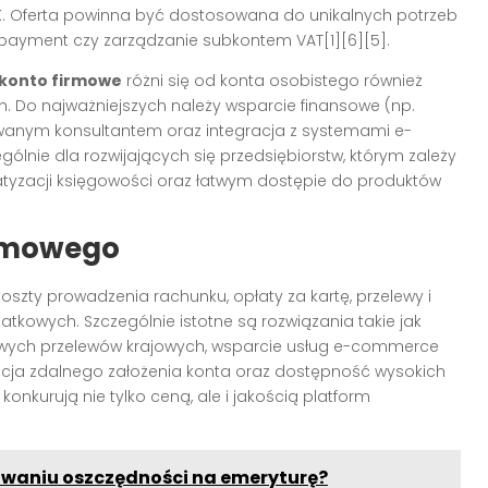
IK. Oferta powinna być dostosowana do unikalnych potrzeb
t payment czy zarządzanie subkontem VAT[1][6][5].
konto firmowe
różni się od konta osobistego również
 Do najważniejszych należy wsparcie finansowe (np.
kowanym konsultantem oraz integracja z systemami e-
ólnie dla rozwijających się przedsiębiorstw, którym zależy
tyzacji księgowości oraz łatwym dostępie do produktów
irmowego
oszty prowadzenia rachunku, opłaty za kartę, przelewy i
tkowych. Szczególnie istotne są rozwiązania takie jak
wych przelewów krajowych, wsparcie usług e-commerce
 opcja zdalnego założenia konta oraz dostępność wysokich
onkurują nie tylko ceną, ale i jakością platform
dowaniu oszczędności na emeryturę?