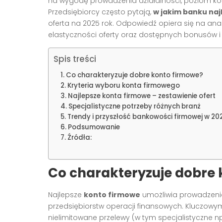
na wygodę prowadzenia działalności, poziom k
Przedsiębiorcy często pytają,
w jakim banku naj
oferta na 2025 rok. Odpowiedź opiera się na anal
elastyczności oferty oraz dostępnych bonusów i 
Spis treści
Co charakteryzuje dobre konto firmowe?
Kryteria wyboru konta firmowego
Najlepsze konta firmowe – zestawienie ofert
Specjalistyczne potrzeby różnych branż
Trendy i przyszłość bankowości firmowej w 20
Podsumowanie
Źródła:
Co charakteryzuje dobre
Najlepsze
konto firmowe
umożliwia prowadzenie
przedsiębiorstw operacji finansowych. Kluczowym
nielimitowane przelewy (w tym specjalistyczne