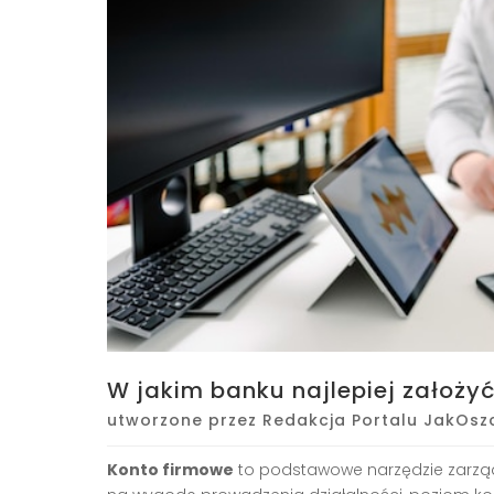
W jakim banku najlepiej założy
utworzone przez
Redakcja Portalu JakOsz
Konto firmowe
to podstawowe narzędzie zarząd