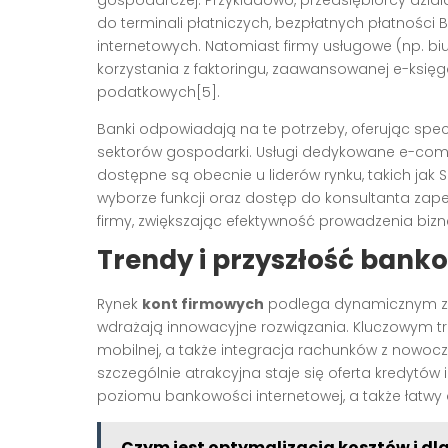
gospodarczej. Przykładowo, przedsiębiorcy dzi
do terminali płatniczych, bezpłatnych płatności
internetowych. Natomiast firmy usługowe (np. 
korzystania z faktoringu, zaawansowanej e-księg
podatkowych[5].
Banki odpowiadają na te potrzeby, oferując spe
sektorów gospodarki. Usługi dedykowane e-com
dostępne są obecnie u liderów rynku, takich jak 
wyborze funkcji oraz dostęp do konsultanta zap
firmy, zwiększając efektywność prowadzenia bizn
Trendy i przyszłość bank
Rynek
kont firmowych
podlega dynamicznym zmia
wdrażają innowacyjne rozwiązania. Kluczowym tr
mobilnej, a także integracja rachunków z nowoc
szczególnie atrakcyjna staje się oferta kredytó
poziomu bankowości internetowej, a także łatwy 
Czym jest optymalizacja kosztów i dl