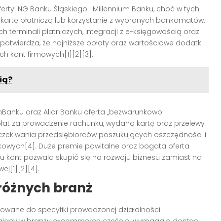
erty ING Banku Śląskiego i Millennium Banku, choć w tych
 kartę płatniczą lub korzystanie z wybranych bankomatów.
 terminali płatniczych, integracji z e-księgowością oraz
 potwierdza, że najniższe opłaty oraz wartościowe dodatki
h kont firmowych[1][2][3].
ią?
 mBanku oraz Alior Banku oferta „bezwarunkowo
at za prowadzenie rachunku, wydaną kartę oraz przelewy
czekiwania przedsiębiorców poszukujących oszczędności i
owych[4]. Duże premie powitalne oraz bogata oferta
u kont pozwala skupić się na rozwoju biznesu zamiast na
ej[1][2][4].
 różnych branż
wane do specyfiki prowadzonej działalności