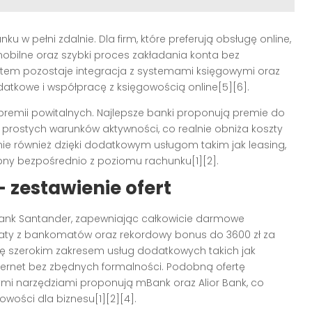
u w pełni zdalnie. Dla firm, które preferują obsługę online,
i mobilne oraz szybki proces zakładania konta bez
utem pozostaje integracja z systemami księgowymi oraz
datkowe i współpracę z księgowością online[5][6].
premii powitalnych. Najlepsze banki proponują premie do
e prostych warunków aktywności, co realnie obniża koszty
śnie również dzięki dodatkowym usługom takim jak leasing,
ępny bezpośrednio z poziomu rachunku[1][2].
 zestawienie ofert
bank Santander, zapewniając całkowicie darmowe
płaty z bankomatów oraz rekordowy bonus do 3600 zł za
się szerokim zakresem usług dodatkowych takich jak
internet bez zbędnych formalności. Podobną ofertę
 narzędziami proponują mBank oraz Alior Bank, co
wości dla biznesu[1][2][4].