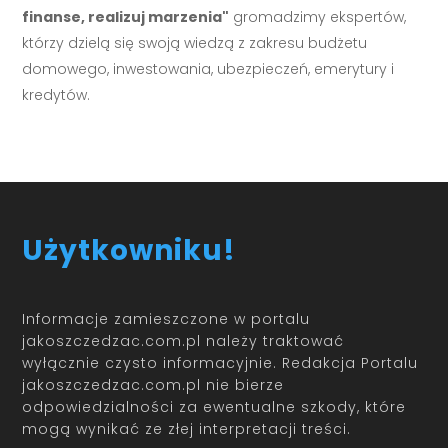
finanse, realizuj marzenia"
gromadzimy ekspertów,
którzy dzielą się swoją wiedzą z zakresu budżetu
domowego, inwestowania, ubezpieczeń, emerytury i
kredytów.
Użytkowniku!
Informacje zamieszczone w portalu
jakoszczedzac.com.pl należy traktować
wyłącznie czysto informacyjnie. Redakcja Portalu
jakoszczedzac.com.pl nie bierze
odpowiedzialności za ewentualne szkody, które
mogą wynikać ze złej interpretacji treści.