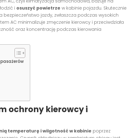
em AC, czyli klimatyzacja samochodowa, bazuje na
łodzić i
osuszyć powietrze
w kabinie pojazdu. Skutecznie
a bezpieczeństwo jazdy, zwłaszcza podczas wysokich
tem AC minimalizuje zmęczenie kierowcy i przeciwdziała
czność oraz koncentrację podczas kierowania
i pasażerów
m ochrony kierowcy i
ią temperaturę i wilgotność w kabinie
poprzez