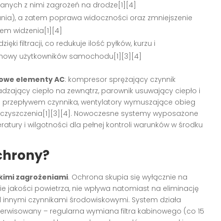
anych z nimi zagrożeń na drodze[1][4]
nia), a zatem poprawa widoczności oraz zmniejszenie
em widzenia[1][4]
zięki filtracji, co redukuje ilość pyłków, kurzu i
howy użytkowników samochodu[1][3][4]
owe elementy AC
: kompresor sprężający czynnik
dzający ciepło na zewnątrz, parownik usuwający ciepło i
e przepływem czynnika, wentylatory wymuszające obieg
anieczyszczenia[1][3][4]. Nowoczesne systemy wyposażone
ury i wilgotności dla pełnej kontroli warunków w środku
ochrony?
kimi zagrożeniami
. Ochrona skupia się wyłącznie na
ie jakości powietrza, nie wpływa natomiast na eliminację
d innymi czynnikami środowiskowymi. System działa
serwisowany – regularna wymiana filtra kabinowego (co 15