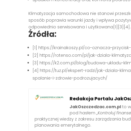
Klimatyzacja samochodowa nie stanowi przeszkod
sposób poprawia warunki jazdy i wpływa pozytywn
odpowiednio serwisowana i użytkowana[1][3][4].
Źródła:
[1] https://krainakoszy.pl/co-oznacza-przycis
[2] https://rotenso.com/pl/jak-dziala-klimatyz
[3] https://k2.com.pl/blog/budowa-ukladu-klim
[4] https://tuz.pl/ekspert-radzi/jak-dziala-
spalanie-i-zdrowie-podrozujacych/
Redakcja Portalu JakOs
JakOszczedzac.com.pl
to w
pod hasłem
„Kontroluj finanse
praktycznej wiedzy z zakresu zarządzania b
planowania emerytalnego.