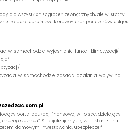
y dla wszystkich zagrożeń zewnętrznych, ale w istotny
ie na bezpieczeństwo kierowcy oraz pasażerów, jeśli jest
k-ac-w-samochodzie-wyjasnienie-funkcji-klimatyzacji/
acja/
atyzacji/
klimatyzacja-w-samochodzie-zasada-dzialania-wplyw-na-
zczedzac.com.pl
iodący portal edukacji finansowej w Polsce, działający
, realizuj marzenia”
. Specjalizujemy się w dostarczaniu
udżetem domowym, inwestowania, ubezpieczeń i