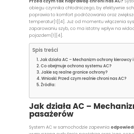
Przed czym tak naprawdę chroni nas AC?
Syst
obiegu czynnika chłodniczego, by efektywnie sch
poprawia to komfort podróżowania oraz zwiększ
temperatur[1][4]. Już od momentu włączenia sys
zaparowaniu szyb, co ma istotny wpływ na wido
pojazdem[1][4].
Spis treści
Jak działa AC – Mechanizm ochrony kierowcy 
Co obejmuje ochrona systemu AC?
Jakie są realne granice ochrony?
Wnioski: Przed czym realnie chroni nas AC?
Źródła:
Jak działa AC – Mechaniz
pasażerów
System AC w samochodzie zapewnia
odpowiedn