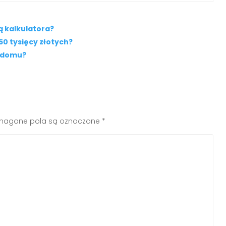
ą kalkulatora?
50 tysięcy złotych?
ę domu?
agane pola są oznaczone
*