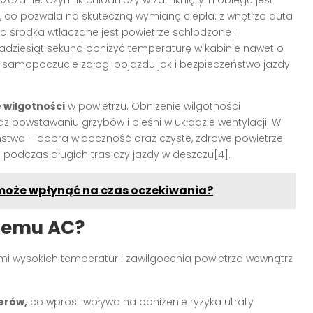
zczanie. Czynnik chłodniczy w zamkniętym obiegu jest
, co pozwala na skuteczną wymianę ciepła: z wnętrza auta
o środka wtłaczane jest powietrze schłodzone i
lkadziesiąt sekund obniżyć temperaturę w kabinie nawet o
e samopoczucie załogi pojazdu jak i bezpieczeństwo jazdy
 wilgotności
w powietrzu. Obniżenie wilgotności
powstawaniu grzybów i pleśni w układzie wentylacji. W
stwa – dobra widoczność oraz czyste, zdrowe powietrze
 podczas długich tras czy jazdy w deszczu[4].
o może wpłynąć na czas oczekiwania?
temu AC?
mi wysokich temperatur i zawilgocenia powietrza wewnątrz
erów,
co wprost wpływa na obniżenie ryzyka utraty