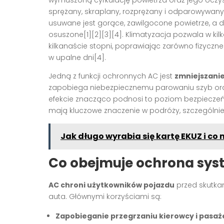
wymuszoną cyrkulację powietrza oraz jego oczys
sprężany, skraplany, rozprężany i odparowywany
usuwane jest gorące, zawilgocone powietrze, a d
osuszone[1][2][3][4]. Klimatyzacja pozwala w ki
kilkanaście stopni, poprawiając zarówno fizyczn
w upalne dni[4].
Jedną z funkcji ochronnych AC jest
zmniejszanie
zapobiega niebezpiecznemu parowaniu szyb oraz 
efekcie znacząco podnosi to poziom bezpieczeń
mają kluczowe znaczenie w podróży, szczególnie
Jak długo wyrabia się kartę EKUZ i c
Co obejmuje ochrona sys
AC chroni użytkowników pojazdu
przed skutka
auta. Głównymi korzyściami są:
Zapobieganie przegrzaniu kierowcy i pasaż