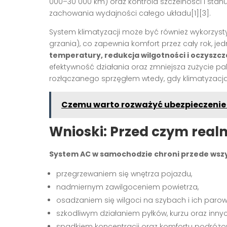
000–30 000 km) oraz kontrola szczelności i st
zachowania wydajności całego układu[1][3].
System klimatyzacji może być również wykorzyst
grzania), co zapewnia komfort przez cały rok, 
temperatury, redukcja wilgotności i oczyszc
efektywność działania oraz zmniejsza zużycie p
rozłączanego sprzęgłem wtedy, gdy klimatyzacja 
Czemu warto rozważyć ubezpieczeni
Wnioski: Przed czym realn
System AC w samochodzie chroni przede wszy
przegrzewaniem się wnętrza pojazdu,
nadmiernym zawilgoceniem powietrza,
osadzaniem się wilgoci na szybach i ich paro
szkodliwym działaniem pyłków, kurzu oraz inny
spadkiem koncentracji oraz komfortu podróżo