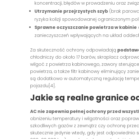
koncentracji, błędów w prowadzeniu oraz związ
Utrzymanie przejrzystych szyb
(brak parowa
ryzyka kolizji spowodowanej ograniczonym pol
Sprawne oczyszczanie powietrza w kabinie
d
zanieczyszczeń wpływających na układ oddec
Za skuteczność ochrony odpowiadają
podstaw
chłodniczy do około 17 barów, skraplacz odprowa
wilgoć z powietrza kabinowego, zawory sterując
powietrza, a także filtr kabinowy eliminujący z
są dodatkowo w automatyczną regulację temperat
pojazdu[4].
Jakie są realne granice 
AC nie zapewnia pełnej ochrony przed wszyst
obniżeniu temperatury i wilgotności oraz popraw
szkodliwych gazów z zewnątrz czy ochronę prze
skutecznie jedynie wtedy, gdy jest odpowiednio 