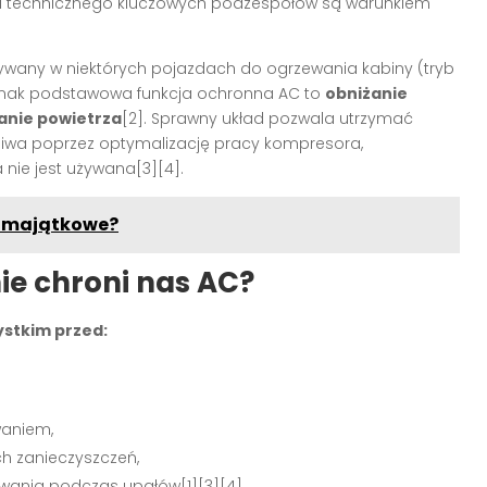
anu technicznego kluczowych podzespołów są warunkiem
ywany w niektórych pojazdach do ogrzewania kabiny (tryb
jednak podstawowa funkcja ochronna AC to
obniżanie
zanie powietrza
[2]. Sprawny układ pozwala utrzymać
aliwa poprzez optymalizację pracy kompresora,
nie jest używana[3][4].
e majątkowe?
ie chroni nas AC?
stkim przed:
waniem,
ch zanieczyszczeń,
wania podczas upałów[1][3][4].