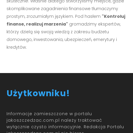
skutecznie
. Właśnie dlatego stworzyliśmy miejsce, gdzie
skomplikowane zagadnienia finansowe tłumaczymy
prostym, zrozumiałym językiem. Pod hasłem
"Kontroluj
finanse, realizuj marzenia"
gromadzimy ekspertów,
którzy dzielą się swoją wiedzą z zakresu budżetu
domowego, inwestowania, ubezpieczeń, emerytury i
kredytów.
Użytkowniku!
Informacje zamieszczone w portalu
jakoszczedzac.com.pl należy traktować
wyłącznie czysto informacyjnie. Redakcja Portalu