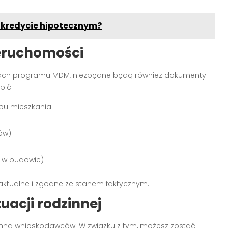
y kredycie hipotecznym?
eruchomości
mach programu MDM, niezbędne będą również dokumenty
pić:
pu mieszkania
ów)
 w budowie)
aktualne i zgodne ze stanem faktycznym.
acji rodzinnej
inną wnioskodawców. W związku z tym, możesz zostać