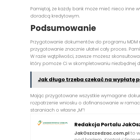
Pamiętaj, że każdy bank może mieć nieco inne 
doradcą kredytowym.
Podsumowanie
Przygotowanie dokumentów do programu MDM m
przygotowanie znacznie ułatwi cały proces. Pami
W razie wątpliwości, zawsze możesz skonsultow
który pomoże Ci w skompletowaniu niezbędnej d
Jak długo trzeba czekać na wypłatę p
Mając przygotowane wszystkie wymagane dokume
rozpatrzenie wniosku o dofinansowanie w ram
staraniach o własne „M”!
Redakcja Portalu JakOs
JakOszczedzac.com.pl
to w
pod hasłem
„Kontroluj finanse