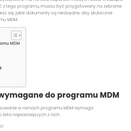
tać z tego programu, musisz być przygotowany na zebranie
sz się, jakie dokumenty są niezbędne, aby skutecznie
amu MDM.
ramu MDM
k
 wymagane do programu MDM
inansowanie w ramach programu MDM wymaga
ista najważniejszych z nich:
ci