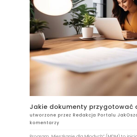
Jakie dokumenty przygotować
utworzone przez
Redakcja Portalu JakOsz
komentarzy
Program „Mieszkanie dla Młodych” (MDM) to inic