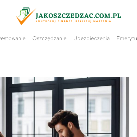
westowanie
Oszczędzanie
Ubezpieczenia
Emerytu