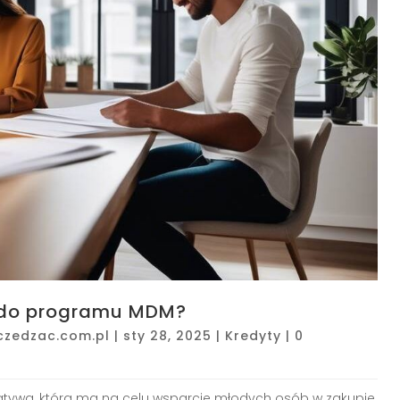
 do programu MDM?
czedzac.com.pl
|
sty 28, 2025
|
Kredyty
|
0
jatywa, która ma na celu wsparcie młodych osób w zakupie