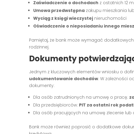
Zaświadczenie o dochodach
z ostatnich 12 m
Umowa przedwstępna
zakupu mieszkania l
Wyciąg z księgi wieczystej
nieruchomości
Oświadczenie o nieposiadaniu innego mies
Pamiętaj, że bank może wymagać dodatkowych do
rodzinnej.
Dokumenty potwierdzają
Jednym z kluczowych elementów wniosku o dof
udokumentowanie dochodów
. W zależności o
dokumenty:
Dla osób zatrudnionych na umowę o pracę:
z
Dla przedsiębiorców:
PIT za ostatni rok poda
Dla osób pracujących na umowę zlecenie lub o
Bank może również poprosić o dodatkowe dokumen
kredytowa.