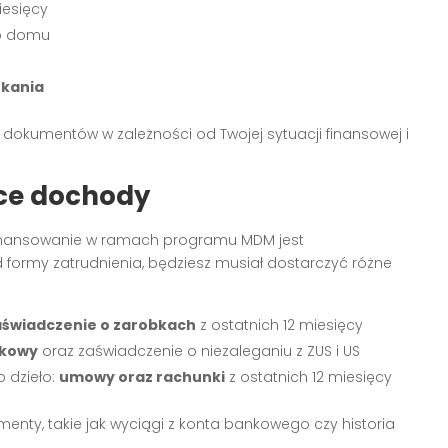
iesięcy
ub domu
zkania
kumentów w zależności od Twojej sytuacji finansowej i
ce dochody
inansowanie w ramach programu MDM jest
d formy zatrudnienia, będziesz musiał dostarczyć różne
aświadczenie o zarobkach
z ostatnich 12 miesięcy
tkowy
oraz zaświadczenie o niezaleganiu z ZUS i US
 dzieło:
umowy oraz rachunki
z ostatnich 12 miesięcy
ty, takie jak wyciągi z konta bankowego czy historia