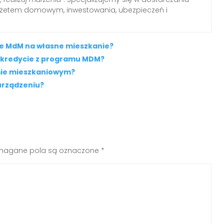
udżetem domowym, inwestowania, ubezpieczeń i
ie MdM na własne mieszkanie?
 kredycie z programu MDM?
mie mieszkaniowym?
urządzeniu?
agane pola są oznaczone
*