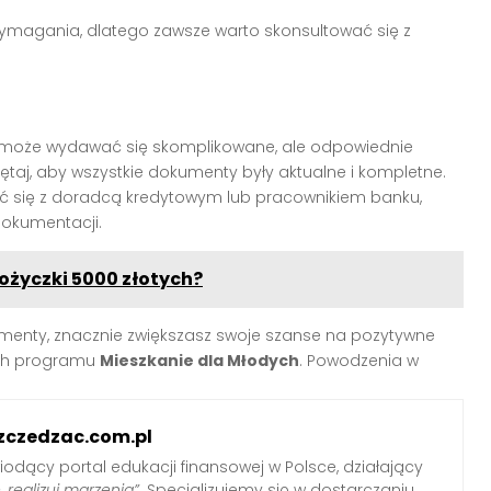
wymagania, dlatego zawsze warto skonsultować się z
oże wydawać się skomplikowane, ale odpowiednie
ętaj, aby wszystkie dokumenty były aktualne i kompletne.
ać się z doradcą kredytowym lub pracownikiem banku,
okumentacji.
ożyczki 5000 złotych?
nty, znacznie zwiększasz swoje szanse na pozytywne
ach programu
Mieszkanie dla Młodych
. Powodzenia w
zczedzac.com.pl
iodący portal edukacji finansowej w Polsce, działający
, realizuj marzenia”
. Specjalizujemy się w dostarczaniu