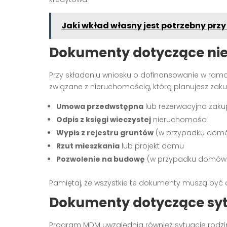
Jaki wkład własny jest potrzebny prz
Dokumenty dotyczące ni
Przy składaniu wniosku o dofinansowanie w ra
związane z nieruchomością, którą planujesz zaku
Umowa przedwstępna
lub rezerwacyjna zaku
Odpis z księgi wieczystej
nieruchomości
Wypis z rejestru gruntów
(w przypadku dom
Rzut mieszkania
lub projekt domu
Pozwolenie na budowę
(w przypadku domów
Pamiętaj, że wszystkie te dokumenty muszą być 
Dokumenty dotyczące sytu
Program MDM uwzględnia również sytuację rodz