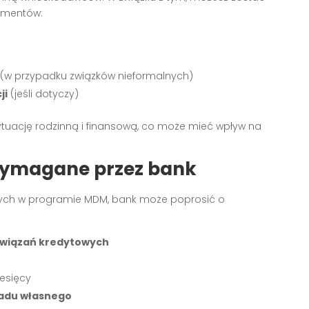
umentów:
(w przypadku związków nieformalnych)
ji
(jeśli dotyczy)
uację rodzinną i finansową, co może mieć wpływ na
ymagane przez bank
h w programie MDM, bank może poprosić o
owiązań kredytowych
iesięcy
ładu własnego