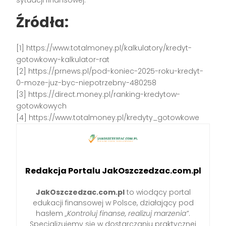
sytuacji finansowej.
Źródła:
[1] https://www.totalmoney.pl/kalkulatory/kredyt-
gotowkowy-kalkulator-rat
[2] https://prnews.pl/pod-koniec-2025-roku-kredyt-
0-moze-juz-byc-niepotrzebny-480258
[3] https://direct.money.pl/ranking-kredytow-
gotowkowych
[4] https://www.totalmoney.pl/kredyty_gotowkowe
Redakcja Portalu JakOszczedzac.com.pl
JakOszczedzac.com.pl
to wiodący portal
edukacji finansowej w Polsce, działający pod
hasłem
„Kontroluj finanse, realizuj marzenia”
.
Specjalizujemy się w dostarczaniu praktycznej