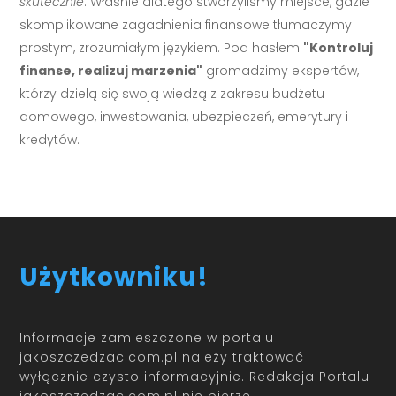
skutecznie
. Właśnie dlatego stworzyliśmy miejsce, gdzie
skomplikowane zagadnienia finansowe tłumaczymy
prostym, zrozumiałym językiem. Pod hasłem
"Kontroluj
finanse, realizuj marzenia"
gromadzimy ekspertów,
którzy dzielą się swoją wiedzą z zakresu budżetu
domowego, inwestowania, ubezpieczeń, emerytury i
kredytów.
Użytkowniku!
Informacje zamieszczone w portalu
jakoszczedzac.com.pl należy traktować
wyłącznie czysto informacyjnie. Redakcja Portalu