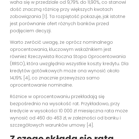
waha się w przedziale od 9,79% do 11,90%, co stanowi
dość znaczną różnicę przy większych kwotach
zobowiązania [1]. Ta rozpiętość pokazuje, jak istotne
jest porównanie ofert różnych banków przed
podjęciem decyzji.
Warto zwrócić uwagę, że oprócz nominalnego
oprocentowania, kluczowym wskaźnikiem jest
również Rzeczywista Roczna Stopa Oprocentowania
(RRSO), która uwzględnia wszystkie koszty kredytu. Dla
kredytów gotówkowych może ona wynosić około
14,19% [4], co znacznie przewyższa samo
oprocentowanie nominalne.
Różnice w oprocentowaniu przekładają się
bezpośrednio na wysokość rat. Przykładowo, przy
kredycie w wysokości 10 000 zł miesięczna rata może
wynosić od 460 do 463 zł, w zależności od banku i
szczegółowych warunków umowy [4].
Z czego składa się rata