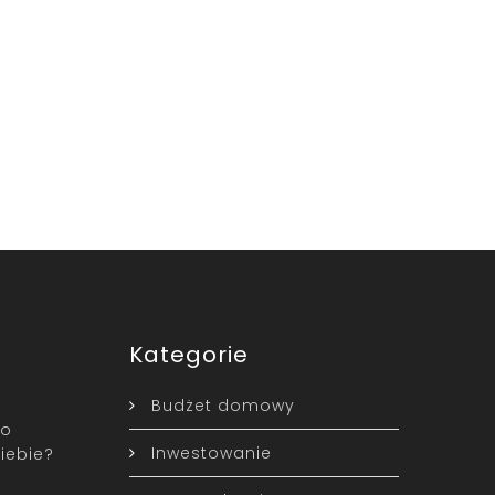
Kategorie
Budżet domowy
to
Inwestowanie
iebie?