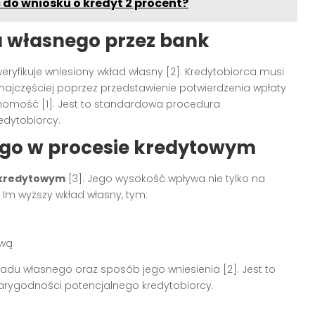
do wniosku o kredyt 2 procent?
u własnego przez bank
yfikuje wniesiony wkład własny [2]. Kredytobiorca musi
jczęściej poprzez przedstawienie potwierdzenia wpłaty
homość [1]. Jest to standardowa procedura
edytobiorcy.
go w procesie kredytowym
e kredytowym
[3]. Jego wysokość wpływa nie tylko na
 Im wyższy wkład własny, tym:
ową
adu własnego oraz sposób jego wniesienia [2]. Jest to
iarygodności potencjalnego kredytobiorcy.