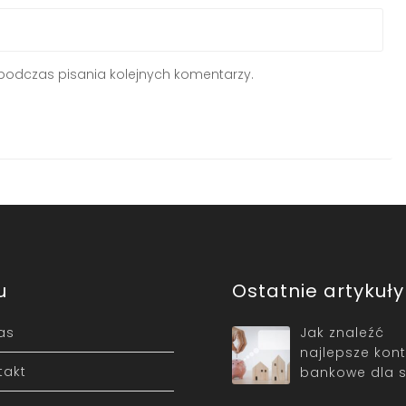
podczas pisania kolejnych komentarzy.
u
Ostatnie artykuły
as
Jak znaleźć
najlepsze kon
takt
bankowe dla s