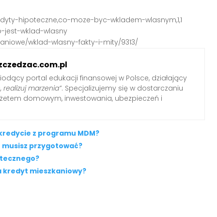
kredyty-hipoteczne,co-moze-byc-wkladem-wlasnym,1,1
to-jest-wklad-wlasny
kaniowe/wklad-wlasny-fakty-i-mity/9313/
zczedzac.com.pl
iodący portal edukacji finansowej w Polsce, działający
, realizuj marzenia”
. Specjalizujemy się w dostarczaniu
udżetem domowym, inwestowania, ubezpieczeń i
 kredycie z programu MDM?
o musisz przygotować?
potecznego?
a kredyt mieszkaniowy?