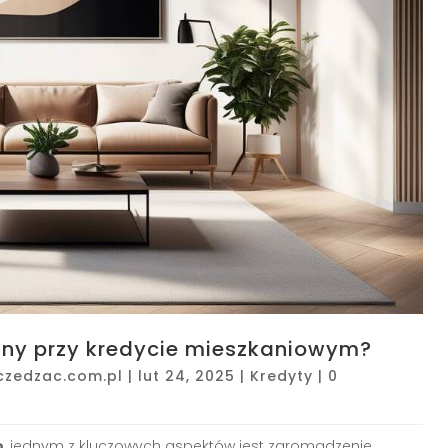
ny przy kredycie mieszkaniowym?
czedzac.com.pl
|
lut 24, 2025
|
Kredyty
|
0
o
, jednym z kluczowych aspektów jest zgromadzenie