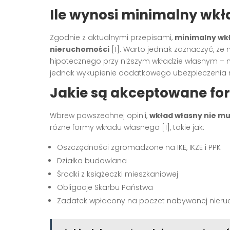
Ile wynosi minimalny wkł
Zgodnie z aktualnymi przepisami,
minimalny wkł
nieruchomości
[1]. Warto jednak zaznaczyć, że 
hipotecznego przy niższym wkładzie własnym – n
jednak wykupienie dodatkowego ubezpieczenia n
Jakie są akceptowane fo
Wbrew powszechnej opinii,
wkład własny nie mu
różne formy wkładu własnego [1], takie jak:
Oszczędności zgromadzone na IKE, IKZE i PPK
Działka budowlana
Środki z książeczki mieszkaniowej
Obligacje Skarbu Państwa
Zadatek wpłacony na poczet nabywanej nier