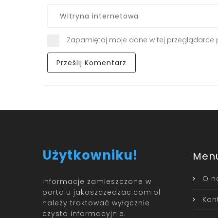
Zapamiętaj moje dane w tej przeglądarce 
Użytkowniku!
Men
O n
Informacje zamieszczone w
portalu jakoszczedzac.com.pl
Kon
należy traktować wyłącznie
czysto informacyjnie.