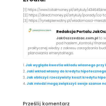
[1] https://www.totalmoney.pl/artykuly/434649,
[2] https://direct.money.pl/artykuly/porady/co-
[3] https://rynekpierwotny.pl/wiadomosci-miesz
Redakcja Portalu JakOs
JakOszczedzac.com.pl
to w
pod hasłem
„Kontroluj finanse
praktycznej wiedzy z zakresu zarządzania b
planowania emerytalnego.
Jak wygląda kwestia wkładu własnego przy
Jaki wkład własny do kredytu hipoteczneg
Jak obliczyć rzeczywisty koszt kredytu hi
Jak młodzi mogą zwiększyć swoje szanse n
Prześlij komentarz