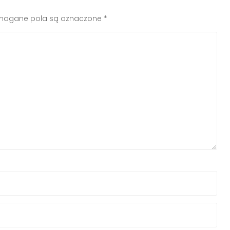
agane pola są oznaczone
*