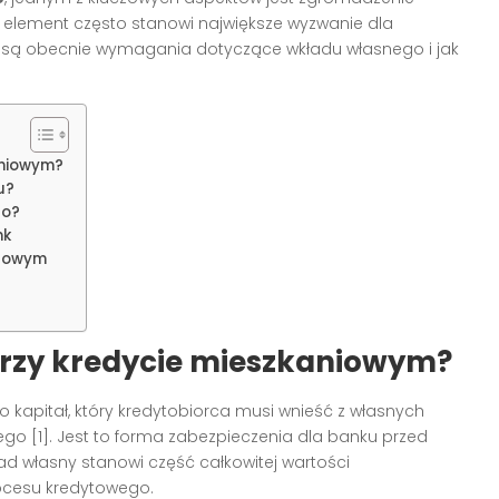
 element często stanowi największe wyzwanie dla
e są obecnie wymagania dotyczące wkładu własnego i jak
aniowym?
u?
go?
nk
ytowym
przy kredycie mieszkaniowym?
o kapitał, który kredytobiorca musi wnieść z własnych
o [1]. Jest to forma zabezpieczenia dla banku przed
ad własny stanowi część całkowitej wartości
ocesu kredytowego.