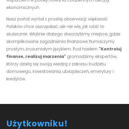
ekonomicznych.
Nasz portal wyrósł z prostej obserwacji:
większość
Polaków chce oszczędzać, ale nie wie, jak robić to
skutecznie
. Właśnie dlatego stworzyliśmy miejsce, gdzie
skomplikowane zagadnienia finansowe tłumaczymy
prostym, zrozumiałym językiem. Pod hasłem
"Kontroluj
finanse, realizuj marzenia"
gromadzimy ekspertów,
którzy dzielą się swoją wiedzą z zakresu budżetu
domowego, inwestowania, ubezpieczeń, emerytury i
kredytów.
Użytkowniku!