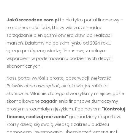
JakOszczedzac.com.pl
to nie tylko portal finansowy –
to społeczność ludzi, którzy wierzą, że mądre
zarządzanie pieniędzmi otwiera drzwi do realizacji
marzeń. Działamy na polskim rynku od 2024 roku,
łącząc praktyczną wiedzę finansową z realnym
wsparciem w podejmowaniu codziennych decyzji
ekonomicznych.
Nasz portal wyrósł z prostej obserwacji:
większość
Polaków chce oszczędzać, ale nie wie, jak robić to
skutecznie
. Właśnie dlatego stworzyliśmy miejsce, gdzie
skomplikowane zagadnienia finansowe tłumaczymy
prostym, zrozumiałym językiem. Pod hasłem
"Kontroluj
finanse, realizuj marzenia"
gromadzimy ekspertów,
którzy dzielą się swoją wiedzą z zakresu budżetu
domowego, inwestowania, ubezpieczeń, emerytury i