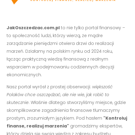
JakOszczedzac.com.pl
to nie tylko portal finansowy –
to społeczność ludzi, którzy wierzą, że mądre
zarządzanie pieniędzmi otwiera drzwi do realizacji
marzeń. Działamy na polskim rynku od 2024 roku,
łącząc praktyczną wiedzę finansową z realnym
wsparciem w podejmowaniu codziennych decyzji
ekonomicznych.
Nasz portal wyrósł z prostej obserwacji:
większość
Polaków chce oszczędzać, ale nie wie, jak robić to
skutecznie
. Właśnie dlatego stworzyliśmy miejsce, gdzie
skomplikowane zagadnienia finansowe tłumaczymy
prostym, zrozumiałym językiem. Pod hasłem
"Kontroluj
finanse, realizuj marzenia"
gromadzimy ekspertów,
którzy dzielą się swoją wiedzą z zakresu budżetu