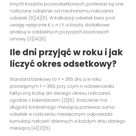
innych kosztów pozaodsetkowych, ponieważ są one
rozliczane odrębnie od mechanizmu naliczania
odsetek [3][4][6]. W kalkulacji odsetek bierz pod
uwagę wyłącznie K, r, n i Y, a koszty dodatkowe
analizuj w oddzielnych pozycjach kosztowych
umowy [3][4][6].
Ile dni przyjąć w roku i jak
liczyć okres odsetkowy?
Standard bankowy to Y = 365 dni, a w roku
przestępnym Y = 366, przy czym n odzwierciedla
faktyczną liczbę dni danego okresu naliczania
zgodnie z kalendarzem [2][5]. Znaczenie ma
długość konkretnego miesiąca, ponieważ suma
odsetek w rozliczeniu miesięcznym odpowiada
kumulacji naliczeń dziennych w każdym dniu danego
miesiąca [4][2][5].