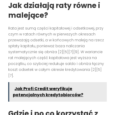
Jak działają raty równe i
malejące?
Rata jest sumą części kapitałowej i odsetkowej, przy
czym w ratach równych w pierwszych okresach
przeważają odsetki, a w końcowych maleją na rzecz
spłaty kapitału, ponieważ baza naliczania
systematycznie się obniża [2][5][7][9]. W wariancie
rat malejących część kapitałowa jest wyższa na
początku, co szybciej redukuje saldo i obniża łączny
koszt odsetek w całym okresie kredytowania [2][5]
[7].
Jak Profi Credit weryfikuje
potencjalnych kredytobiorców?
Gdzie i po co korzystać z