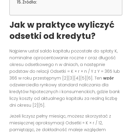
Źródła:
Jak w praktyce wyliczyć
odsetki od kredytu?
Najpierw ustal saldo kapitału pozostałe do spłaty K,
nominalne oprocentowanie roczne r oraz długość
okresu odsetkowego n w dniach, a następnie
podstaw do relacji Odsetki = K × r × n / Y z Y = 365 lub
366 w roku przestępnym [2][3][4][5][6]. Ten
wzór
odzwierciedla rynkowy standard naliczania dla
kredytów hipotecznych i konsumenckich, gdzie bank
liczy koszty od aktualnego kapitału za realną liczbę
dni okresu [2][5].
Jeżeli liczysz pełny miesiąc, możesz skorzystać z
miesięcznej aproksymacji Odsetki ≈ K × r / 12,
pamiętając, że dokładność maleje względem