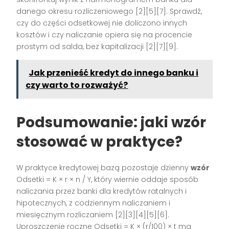
danego okresu rozliczeniowego [2][5][7]. Sprawdź,
czy do części odsetkowej nie doliczono innych
kosztów i czy naliczanie opiera się na procencie
prostym od salda, bez kapitalizacji [2][7][9].
Jak przenieść kredyt do innego banku i
czy warto to rozważyć?
Podsumowanie: jaki wzór
stosować w praktyce?
W praktyce kredytowej bazą pozostaje dzienny
wzór
Odsetki = K × r × n / Y, który wiernie oddaje sposób
naliczania przez banki dla kredytów ratalnych i
hipotecznych, z codziennym naliczaniem i
miesięcznym rozliczaniem [2][3][4][5][6].
Uproszczenie roczne Odsetki = K × (r/100) × t ma