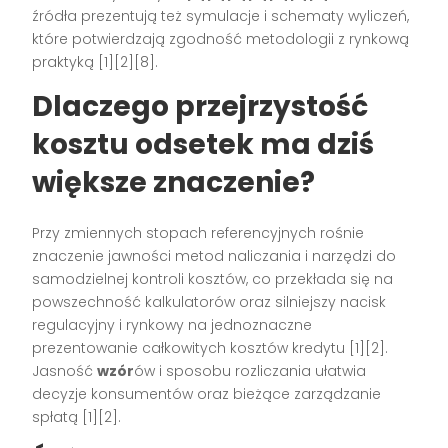
źródła prezentują też symulacje i schematy wyliczeń,
które potwierdzają zgodność metodologii z rynkową
praktyką [1][2][8].
Dlaczego przejrzystość
kosztu odsetek ma dziś
większe znaczenie?
Przy zmiennych stopach referencyjnych rośnie
znaczenie jawności metod naliczania i narzędzi do
samodzielnej kontroli kosztów, co przekłada się na
powszechność kalkulatorów oraz silniejszy nacisk
regulacyjny i rynkowy na jednoznaczne
prezentowanie całkowitych kosztów kredytu [1][2].
Jasność
wzór
ów i sposobu rozliczania ułatwia
decyzje konsumentów oraz bieżące zarządzanie
spłatą [1][2].