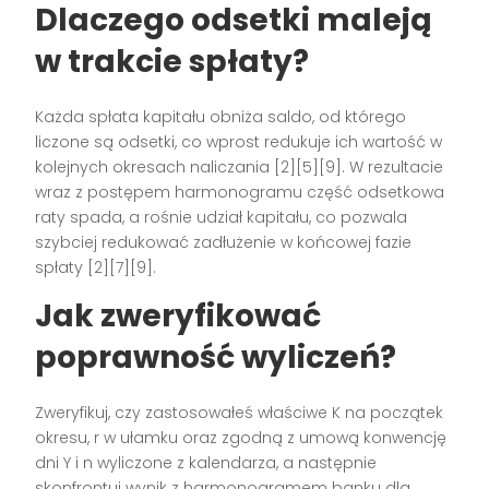
Dlaczego odsetki maleją
w trakcie spłaty?
Każda spłata kapitału obniża saldo, od którego
liczone są odsetki, co wprost redukuje ich wartość w
kolejnych okresach naliczania [2][5][9]. W rezultacie
wraz z postępem harmonogramu część odsetkowa
raty spada, a rośnie udział kapitału, co pozwala
szybciej redukować zadłużenie w końcowej fazie
spłaty [2][7][9].
Jak zweryfikować
poprawność wyliczeń?
Zweryfikuj, czy zastosowałeś właściwe K na początek
okresu, r w ułamku oraz zgodną z umową konwencję
dni Y i n wyliczone z kalendarza, a następnie
skonfrontuj wynik z harmonogramem banku dla