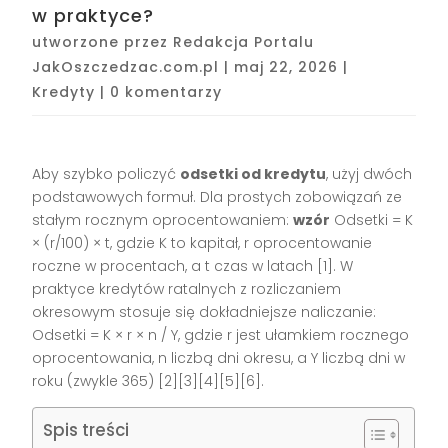
w praktyce?
utworzone przez
Redakcja Portalu
JakOszczedzac.com.pl
|
maj 22, 2026
|
Kredyty
|
0 komentarzy
Aby szybko policzyć
odsetki od kredytu
, użyj dwóch
podstawowych formuł. Dla prostych zobowiązań ze
stałym rocznym oprocentowaniem:
wzór
Odsetki = K
× (r/100) × t, gdzie K to kapitał, r oprocentowanie
roczne w procentach, a t czas w latach [1]. W
praktyce kredytów ratalnych z rozliczaniem
okresowym stosuje się dokładniejsze naliczanie:
Odsetki = K × r × n / Y, gdzie r jest ułamkiem rocznego
oprocentowania, n liczbą dni okresu, a Y liczbą dni w
roku (zwykle 365) [2][3][4][5][6].
Spis treści