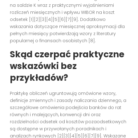
na saldzie K wraz z praktycznymi wyjaśnieniami
rozliczeń miesięcznych i wpływu WIBOR na koszt
odsetek [1][2][3][4][5][6][7][9]. Dodatkowo
wskazania dotyczące miesięcznej aproksymacji dla
pełnych miesięcy potwierdzają wzory z literatury
popularnej o finansach osobistych [8].
Skąd czerpać praktyczne
wskazówki bez
przykładów?
Praktykę obliczeń ugruntowują omówione wzory,
definicje zmiennych i zasady naliczania dziennego, a
szczegółowe omówienia podejścia banków do rat
równych i malejących, konwencji dni oraz
rozdzielności odsetek od kosztów pozaodsetkowych
są dostępne w przywołanych poradnikach i
analizach rynkowych [2][3][4][5][6][7][9]. Wskazane