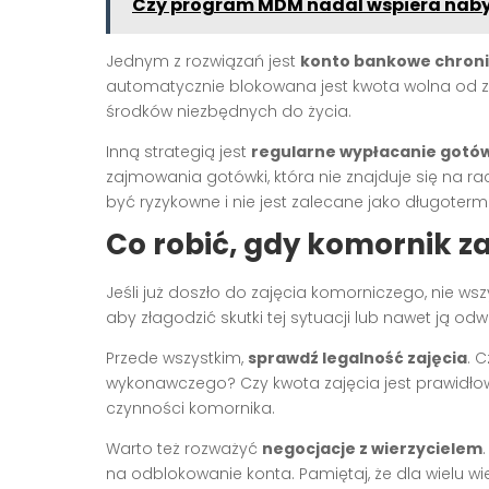
Czy program MDM nadal wspiera nab
Jednym z rozwiązań jest
konto bankowe chron
automatycznie blokowana jest kwota wolna od 
środków niezbędnych do życia.
Inną strategią jest
regularne wypłacanie gotó
zajmowania gotówki, która nie znajduje się na
być ryzykowne i nie jest zalecane jako długoterm
Co robić, gdy komornik za
Jeśli już doszło do zajęcia komorniczego, nie wsz
aby złagodzić skutki tej sytuacji lub nawet ją odw
Przede wszystkim,
sprawdź legalność zajęcia
. 
wykonawczego? Czy kwota zajęcia jest prawidłow
czynności komornika.
Warto też rozważyć
negocjacje z wierzycielem
na odblokowanie konta. Pamiętaj, że dla wielu wie