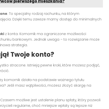
ywców pierwszego mieszkania?
ione
. To specjalny rodzaj rachunku, na którym
zajęcia. Dzięki temu zawsze mamy dostęp do minimalnych
wki
z konta. Komornik ma ograniczone możliwości
 rachunku bankowym. Jednak uwaga – to rozwiązanie może
inowa strategia.
jął Twoje konto?
ystko stracone. Istnieją pewne kroki, które możesz podjąć,
rócić.
Czy komornik działa na podstawie ważnego tytułu
a? Jeśli masz wątpliwości, możesz złożyć skargę na
. Czasem możliwe jest ustalenie planu spłaty, który pozwoli
rzycieli regularne, choć mniejsze wpłaty są lepsze niż