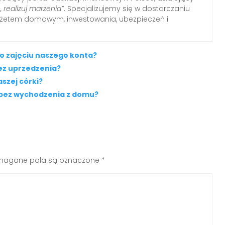
, realizuj marzenia”
. Specjalizujemy się w dostarczaniu
udżetem domowym, inwestowania, ubezpieczeń i
 zajęciu naszego konta?
ez uprzedzenia?
szej córki?
 bez wychodzenia z domu?
agane pola są oznaczone
*