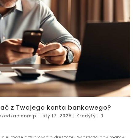
rać z Twojego konta bankowego?
czedzac.com.pl
|
sty 17, 2025
|
Kredyty
|
0
o niej może przyprawić o dreszcze. Zwłaszcza gdy mamy