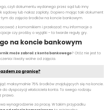
ego, czyli dokumentu wydanego przez sąd lub inny
ok sądowy lub nakaz zapłaty. Dopiero mając taki dokument
 w tym do zajęcia środków na koncie bankowym.
acować z komornikiem i przekazać mu informacje o
jacje czy prośby o wyjątki – to twarde reguły gry.
zego na koncie bankowym
ornik może zabrać z konta bankowego
? Otóż nie jest to
iczenia i kwoty wolne od zajęcia.
yjazdem za granicę?
ąć maksymalnie 75% środków znajdujących się na koncie.
 do dyspozycji właściciela konta. To swego rodzaju
z prawo.
ływa wynagrodzenie za pracę. W takim przypadku
na od zajęcia komorniczego
to minimalne