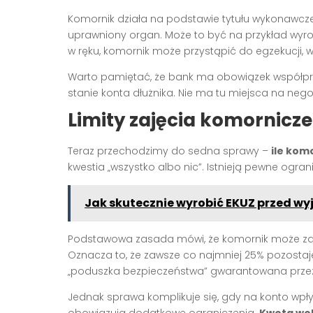
Komornik działa na podstawie tytułu wykonawcz
uprawniony organ. Może to być na przykład wyr
w ręku, komornik może przystąpić do egzekucji,
Warto pamiętać, że bank ma obowiązek współpr
stanie konta dłużnika. Nie ma tu miejsca na negoc
Limity zajęcia komornic
Teraz przechodzimy do sedna sprawy –
ile kom
kwestia „wszystko albo nic”. Istnieją pewne ogran
Jak skutecznie wyrobić EKUZ przed w
Podstawowa zasada mówi, że komornik może zaj
Oznacza to, że zawsze co najmniej 25% pozostaje
„poduszka bezpieczeństwa” gwarantowana prze
Jednak sprawa komplikuje się, gdy na konto wp
obowiązują dodatkowe ograniczenia.
Kwota wol