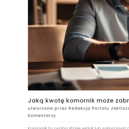
Jaką kwotę komornik może zab
utworzone przez
Redakcja Portalu JakOsz
komentarzy
Komornik to osoba, której widok lub sama myśl 