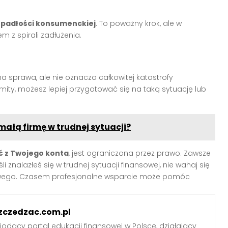
upadłości konsumenckiej
. To poważny krok, ale w
 z spirali zadłużenia.
sprawa, ale nie oznacza całkowitej katastrofy
mity, możesz lepiej przygotować się na taką sytuację lub
ałą firmę w trudnej sytuacji?
ć z Twojego konta
, jest ograniczona przez prawo. Zawsze
znalazłeś się w trudnej sytuacji finansowej, nie wahaj się
wego. Czasem profesjonalne wsparcie może pomóc
zczedzac.com.pl
iodący portal edukacji finansowej w Polsce, działający