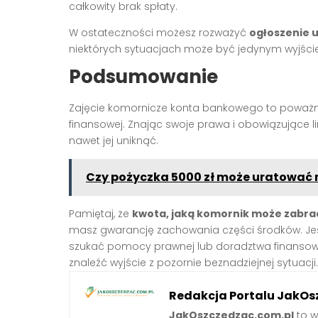
całkowity brak spłaty.
W ostateczności możesz rozważyć
ogłoszenie 
niektórych sytuacjach może być jedynym wyjściem
Podsumowanie
Zajęcie komornicze konta bankowego to poważna 
finansowej. Znając swoje prawa i obowiązujące li
nawet jej uniknąć.
Czy pożyczka 5000 zł może uratować m
Pamiętaj, że
kwota, jaką komornik może zabra
masz gwarancję zachowania części środków. Jeśli 
szukać pomocy prawnej lub doradztwa finanso
znaleźć wyjście z pozornie beznadziejnej sytuacji.
Redakcja Portalu JakOs
JakOszczedzac.com.pl
to w