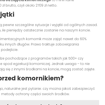
ł brutto, czyli około 2709 zł netto.
jątki
ją pewne szczególne sytuacje i wyjątki od ogólnych zasad.
ile pieniędzy ostatecznie zostanie na naszym koncie.
 alimentacyjnych komornik może zająć nawet do 60%
dku innych długów. Prawo traktuje zobowiązania
 podejście.
ądze pochodzące z programów takich jak 500+ czy
e spod egzekucji komorniczej. Jednak uwaga – to nie
zają się z innymi środkami na koncie, mogą zostać zajęte.
 przed komornikiem?
go, naturalne jest pytanie: czy można jakoś zabezpieczyć
ne metody ochrony części swoich środków.