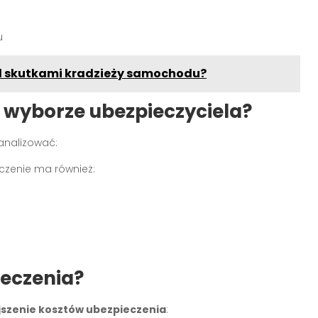
u
ed skutkami kradzieży samochodu?
 wyborze ubezpieczyciela?
eanalizować:
czenie ma również:
ieczenia?
jszenie kosztów ubezpieczenia
: