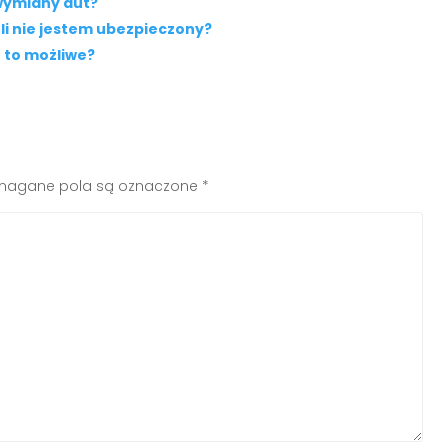
 wymiany aut?
li nie jestem ubezpieczony?
 to możliwe?
agane pola są oznaczone
*