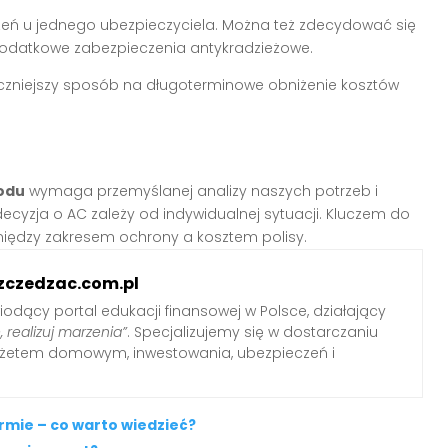
eń u jednego ubezpieczyciela. Można też zdecydować się
 dodatkowe zabezpieczenia antykradzieżowe.
teczniejszy sposób na długoterminowe obniżenie kosztów
odu
wymaga przemyślanej analizy naszych potrzeb i
cyzja o AC zależy od indywidualnej sytuacji. Kluczem do
między zakresem ochrony a kosztem polisy.
zczedzac.com.pl
iodący portal edukacji finansowej w Polsce, działający
, realizuj marzenia”
. Specjalizujemy się w dostarczaniu
udżetem domowym, inwestowania, ubezpieczeń i
mie – co warto wiedzieć?