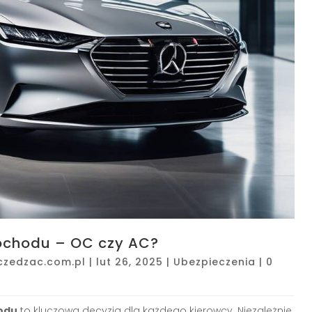
ochodu – OC czy AC?
czedzac.com.pl
|
lut 26, 2025
|
Ubezpieczenia
|
0
odu
to kluczowa decyzja dla każdego kierowcy. Niezależnie