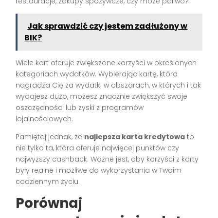
restauracje, zakupy spożywcze, czy może paliwo?
Jak sprawdzić czy jestem zadłużony w
BIK?
Wiele kart oferuje zwiększone korzyści w określonych
kategoriach wydatków. Wybierając kartę, która
nagradza Cię za wydatki w obszarach, w których i tak
wydajesz dużo, możesz znacznie zwiększyć swoje
oszczędności lub zyski z programów
lojalnościowych.
Pamiętaj jednak, że
najlepsza karta kredytowa
to
nie tylko ta, która oferuje najwięcej punktów czy
najwyższy cashback. Ważne jest, aby korzyści z karty
były realne i możliwe do wykorzystania w Twoim
codziennym życiu.
Porównaj