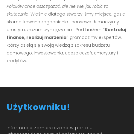
Polaków chce oszczędzać, ale nie wie, jak robić to
skutecznie
. Właśnie dlatego stworzyliśmy miejsce, gdzie
skomplikowane zagadnienia finansowe tłumaczymy
prostym, zrozumiałym językiem. Pod hasłem
"Kontroluj
finanse, realizuj marzenia"
gromadzimy ekspertów,
którzy dzielą się swoją wiedzą z zakresu budżetu
domowego, inwestowania, ubezpieczeń, emerytury i
kredytów.
Użytkowniku!
Informacje zamieszczone w portalu