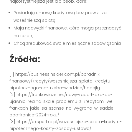
Najkorzystniejsza jest dla osób, które:
Posiadają umowę kredytową bez prowizji za
wcześniejszą spłatę
Mają nadwyżki finansowe, które mogą przeznaczyć
na spłatę
Chcą zredukować swoje miesięczne zobowiązania
Źródła:
[1] https://businessinsider.com.pl/poradnik-
finansowy/kredyty/wczesniejsza-splata-kredytu-
hipotecznego-co-trzeba-wiedziec/hdbejlg
[2] https://frankowicze.net/nowy-raport-pko-bp-
ujawnia-realna-skale-problemu-z-kredytami-we-
frankach-jakie-sa-szanse-na-wygrana-w-sadzie-
pod-koniec-2024-roku/
[3] https://ekspertka.pl/wczesniejsza-splata-kredytu-
hipotecznego-koszty-zasady-ustawa/