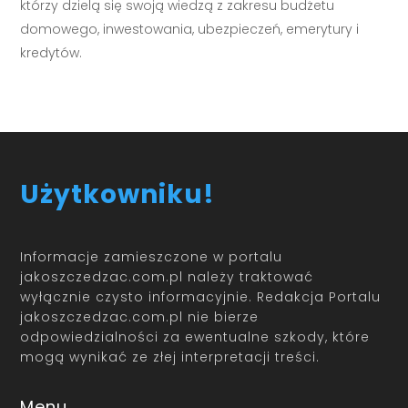
którzy dzielą się swoją wiedzą z zakresu budżetu
domowego, inwestowania, ubezpieczeń, emerytury i
kredytów.
Użytkowniku!
Informacje zamieszczone w portalu
jakoszczedzac.com.pl należy traktować
wyłącznie czysto informacyjnie. Redakcja Portalu
jakoszczedzac.com.pl nie bierze
odpowiedzialności za ewentualne szkody, które
mogą wynikać ze złej interpretacji treści.
Menu