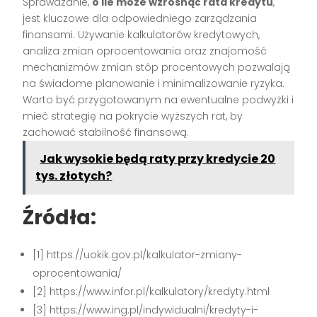
Sprawdzanie,
o ile może wzrosnąć rata kredytu
,
jest kluczowe dla odpowiedniego zarządzania
finansami. Używanie kalkulatorów kredytowych,
analiza zmian oprocentowania oraz znajomość
mechanizmów zmian stóp procentowych pozwalają
na świadome planowanie i minimalizowanie ryzyka.
Warto być przygotowanym na ewentualne podwyżki i
mieć strategię na pokrycie wyższych rat, by
zachować stabilność finansową.
Jak wysokie będą raty przy kredycie 20
tys. złotych?
Źródła:
[1] https://uokik.gov.pl/kalkulator-zmiany-
oprocentowania/
[2] https://www.infor.pl/kalkulatory/kredyty.html
[3] https://www.ing.pl/indywidualni/kredyty-i-