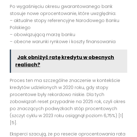
Po wygaśnięciu okresu gwarantowanego bank
stosuje nowe oprocentowanie, które uwzględnia:
– aktualne stopy referencyjne Narodowego Banku
Polskiego
– obowiązującą marżę banku
– obecne warunki rynkowe i koszty finansowania
Jak obniżyć ratę kredytu w obecnych
realiach?
Proces ten ma szczególne znaczenie w kontekście
kredytów udzielonych w 2020 roku, gdy stopy
procentowe były rekordowo niskie. Dla tych
zobowiązań reset przypadnie na 2025 rok, czyli okres
po znaczących podwyżkach stóp procentowych
(szczyt cyklu w 2023 roku osiągnął poziom 6,75%) [1]
[5].
Eksperci szacują, że po resecie oprocentowania rata