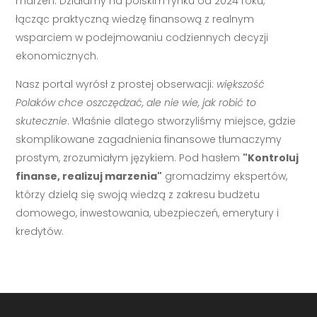
marzeń. Działamy na polskim rynku od 2024 roku,
łącząc praktyczną wiedzę finansową z realnym
wsparciem w podejmowaniu codziennych decyzji
ekonomicznych.
Nasz portal wyrósł z prostej obserwacji:
większość
Polaków chce oszczędzać, ale nie wie, jak robić to
skutecznie
. Właśnie dlatego stworzyliśmy miejsce, gdzie
skomplikowane zagadnienia finansowe tłumaczymy
prostym, zrozumiałym językiem. Pod hasłem
"Kontroluj
finanse, realizuj marzenia"
gromadzimy ekspertów,
którzy dzielą się swoją wiedzą z zakresu budżetu
domowego, inwestowania, ubezpieczeń, emerytury i
kredytów.