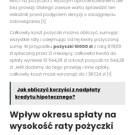
RRSO niż pożyczka z wyższym oprocentowaniem, ale
bez prowizji. Dlatego zawsze warto sprawdzić ten
wskaźnik przed podjęciem decyzji o zaciągnięciu
zobowiązania [1].
Całkowity koszt pożyczki można obliczyć, sumując
wszystkie raty i odejmując od tej kwoty pożyczoną
sumę. W przypadku
pożyczki 10000 zł
z ratą 878,69
zł spłacaną przez 12 miesięcy, całkowita kwota do
spłaty wyniesie 10 544,28 zł, a koszt pożyczki to 544,28
zł. Jeśli dodamy do tego prowizję i inne opłaty,
całkowity koszt może wzrosnąć do 1 367,24 zł [1].
Jak obliczyć korzyści z nadpłaty
kredytu hipotecznego?
Wpływ okresu spłaty na
wysokość raty pożyczki