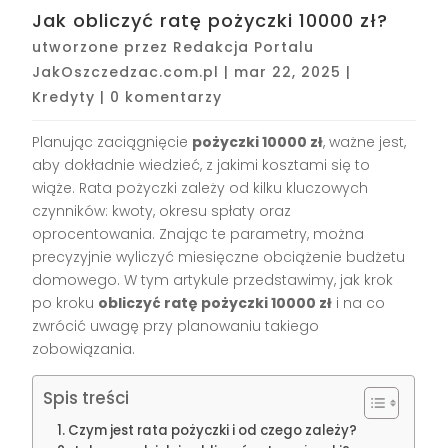
Jak obliczyć ratę pożyczki 10000 zł?
utworzone przez
Redakcja Portalu
JakOszczedzac.com.pl
|
mar 22, 2025
|
Kredyty
|
0 komentarzy
Planując zaciągnięcie
pożyczki 10000 zł
, ważne jest,
aby dokładnie wiedzieć, z jakimi kosztami się to
wiąże. Rata pożyczki zależy od kilku kluczowych
czynników: kwoty, okresu spłaty oraz
oprocentowania. Znając te parametry, można
precyzyjnie wyliczyć miesięczne obciążenie budżetu
domowego. W tym artykule przedstawimy, jak krok
po kroku
obliczyć ratę pożyczki 10000 zł
i na co
zwrócić uwagę przy planowaniu takiego
zobowiązania.
Spis treści
Czym jest rata pożyczki i od czego zależy?