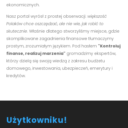
ekonomicznych.
Nasz portal wyrósł z prostej obserwacji:
większość
Polaków chce oszczędzać, ale nie wie, jak robić to
skutecznie
. Właśnie dlatego stworzyliśmy miejsce, gdzie
skomplikowane zagadnienia finansowe tłumaczymy
prostym, zrozumiałym językiem. Pod hasłem
"Kontroluj
finanse, realizuj marzenia"
gromadzimy ekspertów,
którzy dzielą się swoją wiedzą z zakresu budżetu
domowego, inwestowania, ubezpieczeń, emerytury i
kredytów.
Użytkowniku!