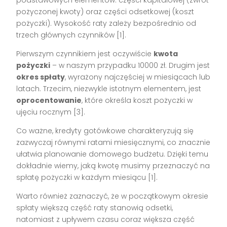
podstawowych elementów: części kapitałowej (zwrot
pożyczonej kwoty) oraz części odsetkowej (koszt
pożyczki). Wysokość raty zależy bezpośrednio od
trzech głównych czynników [1].
Pierwszym czynnikiem jest oczywiście
kwota
pożyczki
– w naszym przypadku 10000 zł. Drugim jest
okres spłaty
, wyrażony najczęściej w miesiącach lub
latach. Trzecim, niezwykle istotnym elementem, jest
oprocentowanie
, które określa koszt pożyczki w
ujęciu rocznym [3].
Co ważne, kredyty gotówkowe charakteryzują się
zazwyczaj równymi ratami miesięcznymi, co znacznie
ułatwia planowanie domowego budżetu. Dzięki temu
dokładnie wiemy, jaką kwotę musimy przeznaczyć na
spłatę pożyczki w każdym miesiącu [1].
Warto również zaznaczyć, że w początkowym okresie
spłaty większą część raty stanowią odsetki,
natomiast z upływem czasu coraz większa część