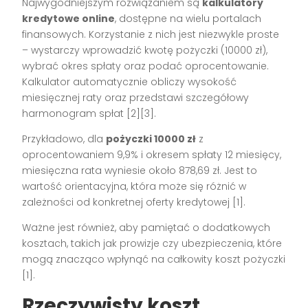
Najwygodniejszym rozwiązaniem są
kalkulatory
kredytowe online
, dostępne na wielu portalach
finansowych. Korzystanie z nich jest niezwykle proste
– wystarczy wprowadzić kwotę pożyczki (10000 zł),
wybrać okres spłaty oraz podać oprocentowanie.
Kalkulator automatycznie obliczy wysokość
miesięcznej raty oraz przedstawi szczegółowy
harmonogram spłat [2][3].
Przykładowo, dla
pożyczki 10000 zł
z
oprocentowaniem 9,9% i okresem spłaty 12 miesięcy,
miesięczna rata wyniesie około 878,69 zł. Jest to
wartość orientacyjna, która może się różnić w
zależności od konkretnej oferty kredytowej [1].
Ważne jest również, aby pamiętać o dodatkowych
kosztach, takich jak prowizje czy ubezpieczenia, które
mogą znacząco wpłynąć na całkowity koszt pożyczki
[1].
Rzeczywisty koszt