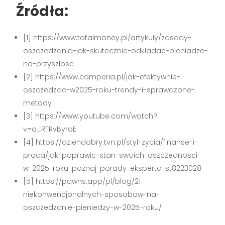
Źródła:
[1] https://www.totalmoney.pl/artykuly/zasady-
oszczedzania-jak-skutecznie-odkladac-pieniadze-
na-przyszlosc
[2] https://www.comperia.pl/jak-efektywnie-
oszczedzac-w2025-roku-trendy-i-sprawdzone-
metody
[3] https://www.youtube.com/watch?
v=a_RTRvByroE
[4] https://dziendobry.tvn.pl/styl-zycia/finanse-i-
praca/jak-poprawic-stan-swoich-oszczednosci-
w-2025-roku-poznaj-porady-eksperta-st8223028
[5] https://pawns.app/pl/blog/21-
niekonwencjonalnych-sposobow-na-
oszczedzanie-pieniedzy-w-2025-roku/