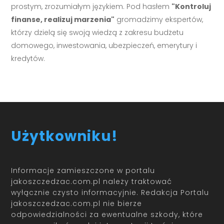
prostym, zrozumiałym językiem. Pod hasłem
"Kontroluj
finanse, realizuj marzenia"
gromadzimy ekspertów,
którzy dzielą się swoją wiedzą z zakresu budżetu
domowego, inwestowania, ubezpieczeń, emerytury i
kredytów.
Użytkowniku!
Informacje zamieszczone w portalu
jakoszczedzac.com.pl należy traktować
wyłącznie czysto informacyjnie. Redakcja Portalu
jakoszczedzac.com.pl nie bierze
odpowiedzialności za ewentualne szkody, które