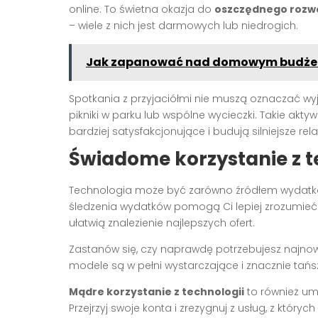
online. To świetna okazja do
oszczędnego rozwo
– wiele z nich jest darmowych lub niedrogich.
Jak zapanować nad domowym budżetem
Spotkania z przyjaciółmi nie muszą oznaczać wyj
pikniki w parku lub wspólne wycieczki. Takie akty
bardziej satysfakcjonujące i budują silniejsze rela
Świadome korzystanie z t
Technologia może być zarówno źródłem wydatków
śledzenia wydatków pomogą Ci lepiej zrozumieć 
ułatwią znalezienie najlepszych ofert.
Zastanów się, czy naprawdę potrzebujesz najno
modele są w pełni wystarczające i znacznie tań
Mądre korzystanie z technologii
to również um
Przejrzyj swoje konta i zrezygnuj z usług, z któryc