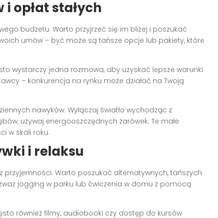
i opłat stałych
ego budżetu. Warto przyjrzeć się im bliżej i poszukać
swoich umów – być może są tańsze opcje lub pakiety, które
sto wystarczy jedna rozmowa, aby uzyskać lepsze warunki
stawcy – konkurencja na rynku może działać na Twoją
dziennych nawyków. Wyłączaj światło wychodząc z
ębów, używaj energooszczędnych żarówek. Te małe
 w skali roku.
wki i relaksu
z przyjemności. Warto poszukać alternatywnych, tańszych
, rozważ jogging w parku lub ćwiczenia w domu z pomocą
e często również filmy, audiobooki czy dostęp do kursów