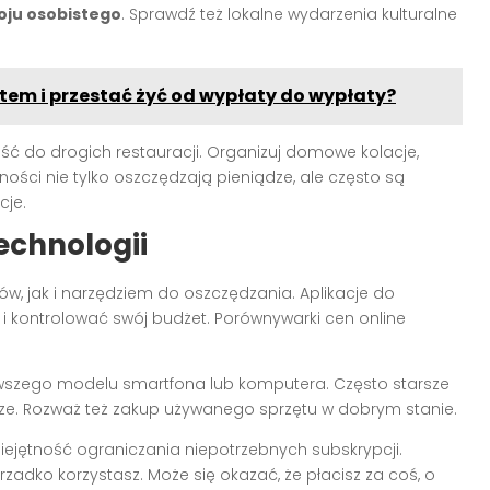
ju osobistego
. Sprawdź też lokalne wydarzenia kulturalne
 i przestać żyć od wypłaty do wypłaty?
ść do drogich restauracji. Organizuj domowe kolacje,
wności nie tylko oszczędzają pieniądze, ale często są
cje.
echnologii
, jak i narzędziem do oszczędzania. Aplikacje do
i kontrolować swój budżet. Porównywarki cen online
wszego modelu smartfona lub komputera. Często starsze
sze. Rozważ też zakup używanego sprzętu w dobrym stanie.
iejętność ograniczania niepotrzebnych subskrypcji.
h rzadko korzystasz. Może się okazać, że płacisz za coś, o