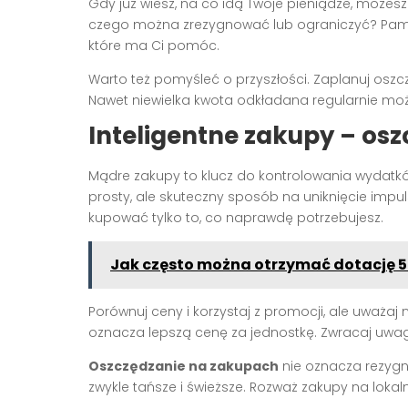
Gdy już wiesz, na co idą Twoje pieniądze, możesz
czego można zrezygnować lub ograniczyć? Pami
które ma Ci pomóc.
Warto też pomyśleć o przyszłości. Zaplanuj oszc
Nawet niewielka kwota odkładana regularnie może
Inteligentne zakupy – os
Mądre zakupy to klucz do kontrolowania wydatków
prosty, ale skuteczny sposób na uniknięcie impul
kupować tylko to, co naprawdę potrzebujesz.
Jak często można otrzymać dotację 5
Porównuj ceny i korzystaj z promocji, ale uważa
oznacza lepszą cenę za jednostkę. Zwracaj uwagę 
Oszczędzanie na zakupach
nie oznacza rezygna
zwykle tańsze i świeższe. Rozważ zakupy na lok