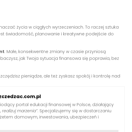
czać życia w ciągłych wyrzeczeniach. To raczej sztuka
st świadomość, planowanie i kreatywne podejście do
nt
. Małe, konsekwentne zmiany w czasie przyniosą
zobaczysz, jak Twoja sytuacja finansowa się poprawia, bez
zczędzisz pieniądze, ale też zyskasz spokój i kontrolę nad
zczedzac.com.pl
iodący portal edukacji finansowej w Polsce, działający
, realizuj marzenia”
. Specjalizujemy się w dostarczaniu
udżetem domowym, inwestowania, ubezpieczeń i