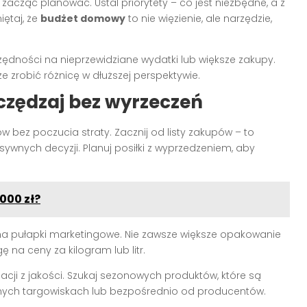
 zacząć planować. Ustal priorytety – co jest niezbędne, a z
ętaj, że
budżet domowy
to nie więzienie, ale narzędzie,
zędności na nieprzewidziane wydatki lub większe zakupy.
 zrobić różnicę w dłuższej perspektywie.
zczędzaj bez wyrzeczeń
 bez poczucia straty. Zacznij od listy zakupów – to
sywnych decyzji. Planuj posiłki z wyprzedzeniem, aby
000 zł?
j na pułapki marketingowe. Nie zawsze większe opakowanie
na ceny za kilogram lub litr.
cji z jakości. Szukaj sezonowych produktów, które są
alnych targowiskach lub bezpośrednio od producentów.