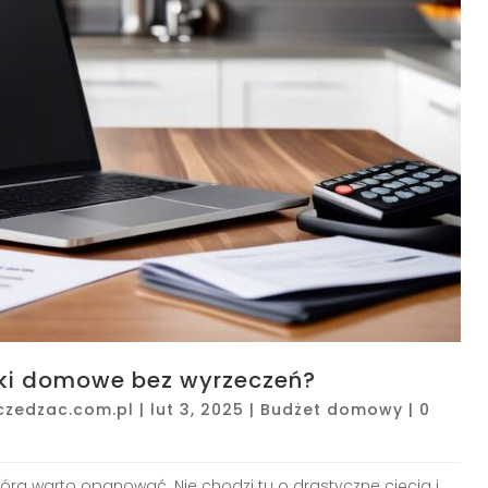
ki domowe bez wyrzeczeń?
czedzac.com.pl
|
lut 3, 2025
|
Budżet domowy
|
0
rą warto opanować. Nie chodzi tu o drastyczne cięcia i