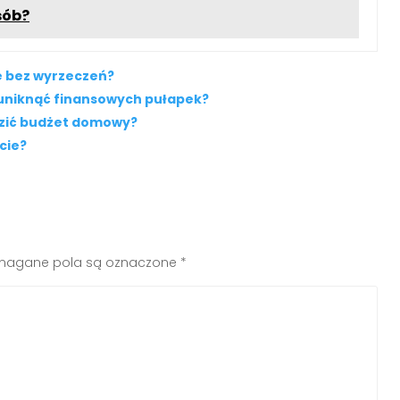
sób?
e bez wyrzeczeń?
uniknąć finansowych pułapek?
dzić budżet domowy?
cie?
agane pola są oznaczone
*