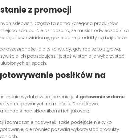
stanie z promocji
żnych sklepach. Często ta sama kategoria produktów
iejsca zakupu. Nie oznacza to, że musisz odwiedzać kilka
że będziesz świadomy, gdzie dane produkty są najtańsze.
 oszczędności, ale tylko wtedy, gdy robisz to z głową.
ywiście ich potrzebujesz i jesteś w stanie je wykorzystać.
 ulubionych sklepach.
gotowywanie posiłków na
niczenie wydatków na jedzenie jest
gotowanie w domu
.
 od tych kupowanych na mieście. Dodatkowo,
 kontrolę nad składnikami i ich jakością.
 i zamrażanie nadwyżek. Takie podejście nie tylko
 gotowanie, ale również pozwala wykorzystać produkty
waniach.