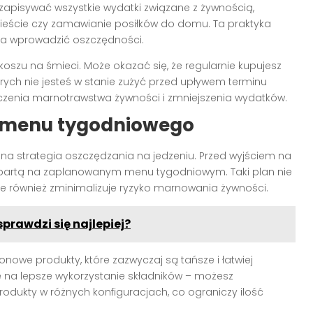
zapisywać wszystkie wydatki związane z żywnością,
ieście czy zamawianie posiłków do domu. Ta praktyka
na wprowadzić oszczędności.
koszu na śmieci. Może okazać się, że regularnie kupujesz
tórych nie jesteś w stanie zużyć przed upływem terminu
czenia marnotrawstwa żywności i zmniejszenia wydatków.
 i menu tygodniowego
na strategia oszczędzania na jedzeniu. Przed wyjściem na
 opartą na zaplanowanym menu tygodniowym. Taki plan nie
e również zminimalizuje ryzyko marnowania żywności.
rawdzi się najlepiej?
owe produkty, które zazwyczaj są tańsze i łatwiej
e na lepsze wykorzystanie składników – możesz
odukty w różnych konfiguracjach, co ograniczy ilość