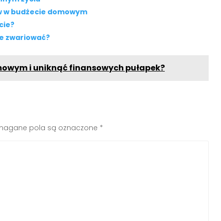
ów w budżecie domowym
cie?
ie zwariować?
owym i uniknąć finansowych pułapek?
agane pola są oznaczone
*