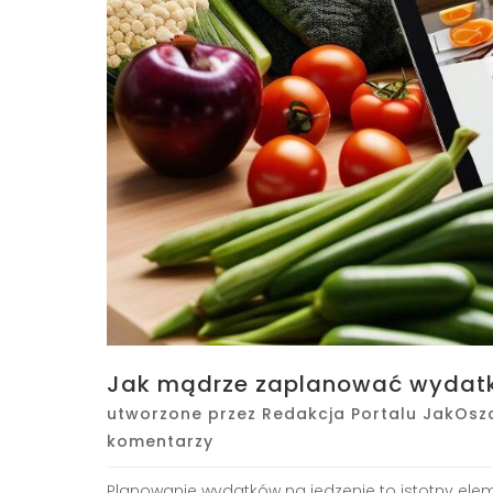
Jak mądrze zaplanować wydatki
utworzone przez
Redakcja Portalu JakOsz
komentarzy
Planowanie wydatków na jedzenie to istotny el