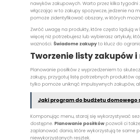
nawyków zakupowych. Warto przez kilka tygodni 
włączając w to zakupy spożywcze, jedzenie na m
pomoże zidentyfikować obszary, w których moż
Zwróć uwagę na produkty, które często lądują w 
więcej niż potrzebujesz lub wybierasz artykuły, k
ważności.
Świadome zakupy
to klucz do ograni
Tworzenie listy zakupów
Planowanie posiłków z wyprzedzeniem to skutecz
zakupy, przygotuj listę potrzebnych produktów
tylko pomoże uniknąć impulsywnych zakupów, al
Jaki program do budżetu domowego sp
Komponując menu, staraj się wykorzystywać sezon
dostępne.
Planowanie posiłków
pozwoli ci takż
zaplanować dania, które wykorzystują te same pr
niewykorzystanych resztek.