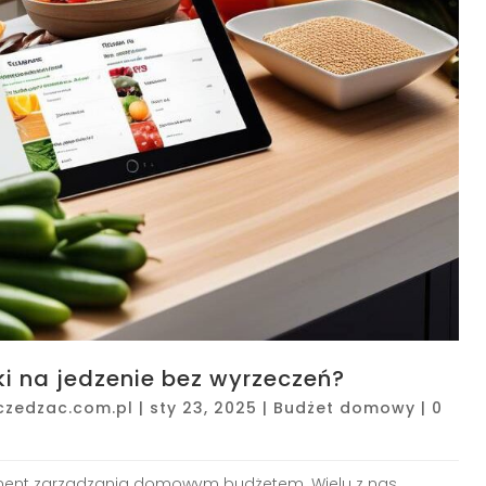
 na jedzenie bez wyrzeczeń?
czedzac.com.pl
|
sty 23, 2025
|
Budżet domowy
|
0
ement zarządzania domowym budżetem. Wielu z nas