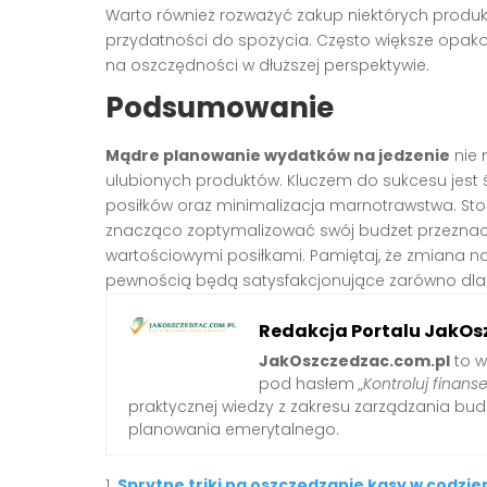
Warto również rozważyć zakup niektórych produktó
przydatności do spożycia. Często większe opako
na oszczędności w dłuższej perspektywie.
Podsumowanie
Mądre planowanie wydatków na jedzenie
nie 
ulubionych produktów. Kluczem do sukcesu jest
posiłków oraz minimalizacja marnotrawstwa. St
znacząco zoptymalizować swój budżet przeznacz
wartościowymi posiłkami. Pamiętaj, że zmiana na
pewnością będą satysfakcjonujące zarówno dla tw
Redakcja Portalu JakOs
JakOszczedzac.com.pl
to w
pod hasłem
„Kontroluj finanse
praktycznej wiedzy z zakresu zarządzania b
planowania emerytalnego.
Sprytne triki na oszczędzanie kasy w codzi