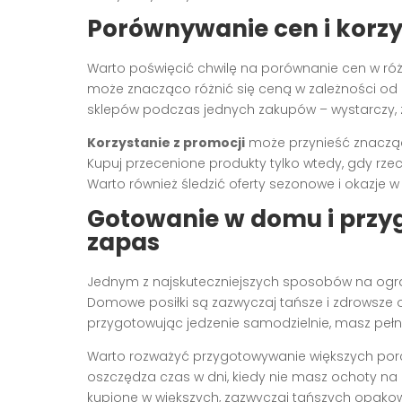
Porównywanie cen i korzy
Warto poświęcić chwilę na porównanie cen w ró
może znacząco różnić się ceną w zależności od m
sklepów podczas jednych zakupów – wystarczy, 
Korzystanie z promocji
może przynieść znaczące
Kupuj przecenione produkty tylko wtedy, gdy rzecz
Warto również śledzić oferty sezonowe i okazje w
Gotowanie w domu i przy
zapas
Jednym z najskuteczniejszych sposobów na ogra
Domowe posiłki są zazwyczaj tańsze i zdrowsze
przygotowując jedzenie samodzielnie, masz pełną
Warto rozważyć przygotowywanie większych porcji
oszczędza czas w dni, kiedy nie masz ochoty na
kupione w większych, zazwyczaj tańszych opako