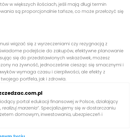
w w większych ilościach, jeśli mają długi termin
wania są proporcjonalnie tańsze, co może przełożyć się
musi wiązać się z wyrzeczeniami czy rezygnacją z
 świadome podejście do zakupów, efektywne planowanie
osując się do przedstawionych wskazówek, możesz
ony na żywność, jednocześnie ciesząc się smacznymi i
wyków wymaga czasu i cierpliwości, ale efekty z
ojego portfela, jak i zdrowia.
zczedzac.com.pl
iodący portal edukacji finansowej w Polsce, działający
, realizuj marzenia”
. Specjalizujemy się w dostarczaniu
udżetem domowym, inwestowania, ubezpieczeń i
ennym życiu