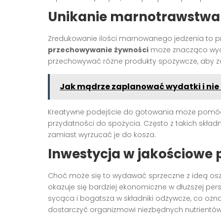
Unikanie marnotrawstwa
Zredukowanie ilości marnowanego jedzenia to p
przechowywanie żywności
może znacząco wydłu
przechowywać różne produkty spożywcze, aby za
Jak mądrze zaplanować wydatki i nie 
Kreatywne podejście do gotowania może pomóc w
przydatności do spożycia. Często z takich skł
zamiast wyrzucać je do kosza.
Inwestycja w jakościowe 
Choć może się to wydawać sprzeczne z ideą os
okazuje się bardziej ekonomiczne w dłuższej pers
sycąca i bogatsza w składniki odżywcze, co oznac
dostarczyć organizmowi niezbędnych nutrientów