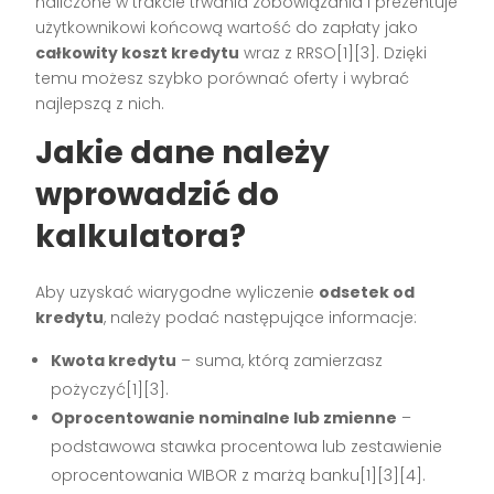
naliczone w trakcie trwania zobowiązania i prezentuje
użytkownikowi końcową wartość do zapłaty jako
całkowity koszt kredytu
wraz z RRSO[1][3]. Dzięki
temu możesz szybko porównać oferty i wybrać
najlepszą z nich.
Jakie dane należy
wprowadzić do
kalkulatora?
Aby uzyskać wiarygodne wyliczenie
odsetek od
kredytu
, należy podać następujące informacje:
Kwota kredytu
– suma, którą zamierzasz
pożyczyć[1][3].
Oprocentowanie nominalne lub zmienne
–
podstawowa stawka procentowa lub zestawienie
oprocentowania WIBOR z marżą banku[1][3][4].