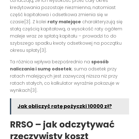
oznaczają, że ich wysokość przez cały okres
kredytowania pozostaje niezmienna, natomiast
część kapitałowa i odsetkowa zmienia się w
czasie[3]. Z kolei
raty malejące
charakteryzują się
stałą częścią kapitałową, a wysokość raty ogółem
maleje wraz ze spłatą kapitału – prowadzi to do
szybszego spadku kwoty odsetkowej na początku
okresu spłaty[3].
Ta różnica wpływa bezpośrednio na
sposób
naliczania i sumę odsetek
; suma odsetek przy
ratach malejących jest zazwyczaj niższa niż przy
ratach stałych, co kalkulator wyraźnie pokazuje w
wynikach[3].
Jak obliczyć ratę pożyczki 10000 zł?
RRSO – jak odczytywać
rzeczywisty koszt