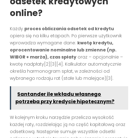
odsetek kredytowych
online?
Każdy
proces obliczania odsetek od kredytu
opiera się na kilku etapach. Po pierwsze użytkownik
wprowadza wymagane dane:
kwotę kredytu,
oprocentowanie nominalne lub zmienne (np.
WIBOR + marża), czas spłaty
oraz – opcjonalnie –
kwotę nadpłaty[2][3][4]. Kalkulator automatycznie
określa harmonogram spłat, w zależności od
wybranego rodzaju rat (stałe lub malejące)[3].
Santander ile wkładu własnego
potrzeba przy kredycie hipotecznym?
W kolejnym kroku narzędzie przelicza wysokość
każdej raty, rozdzielając ją na część kapitałową oraz
odsetkową. Następnie sumuje wszystkie odsetki