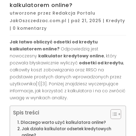
kalkulatorem online?
utworzone przez
Redakcja Portalu
JakOszczedzac.com.pl
|
paź 21, 2025
|
Kredyty
|
0 komentarzy
Jak łatwo obliczyć odsetki od kredytu
kalkulatorem online?
Odpowiedzią jest
nowoczesny
kalkulator kredytowy online
, który
pozwala błyskawicznie wyliczyć
odsetki od kredytu
,
całkowity koszt zobowiązania oraz RRSO na
podstawie prostych danych wprowadzonych przez
użytkownika[1][3]. Poniżej znajdziesz wyczerpujące
informacje, jak korzystać z kalkulatora i na co zwrócić
uwagę w wynikach analizy.
Spis treści
Dlaczego warto użyć kalkulatora online?
Jak działa kalkulator odsetek kredytowych
online?