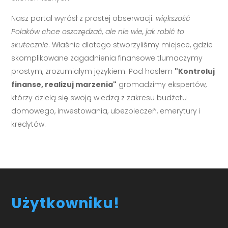
Nasz portal wyrósł z prostej obserwacji:
większość
Polaków chce oszczędzać, ale nie wie, jak robić to
skutecznie
. Właśnie dlatego stworzyliśmy miejsce, gdzie
skomplikowane zagadnienia finansowe tłumaczymy
prostym, zrozumiałym językiem. Pod hasłem
"Kontroluj
finanse, realizuj marzenia"
gromadzimy ekspertów,
którzy dzielą się swoją wiedzą z zakresu budżetu
domowego, inwestowania, ubezpieczeń, emerytury i
kredytów.
Użytkowniku!