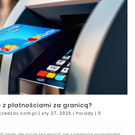
e z płatnościami za granicą?
czedzac.com.pl
|
sty 27, 2025
|
Porady
|
0
dczenie, ale może też wiązać się z pewnymi wyzwaniami