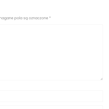
agane pola są oznaczone
*