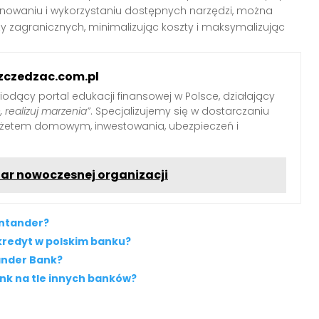
anowaniu i wykorzystaniu dostępnych narzędzi, można
 zagranicznych, minimalizując koszty i maksymalizując
zczedzac.com.pl
iodący portal edukacji finansowej w Polsce, działający
, realizuj marzenia”
. Specjalizujemy się w dostarczaniu
udżetem domowym, inwestowania, ubezpieczeń i
lar nowoczesnej organizacji
antander?
kredyt w polskim banku?
ander Bank?
k na tle innych banków?