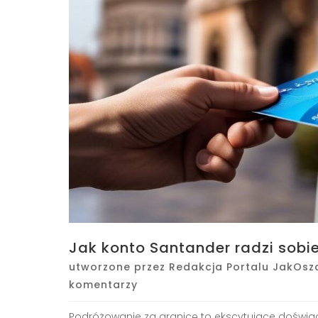
Jak konto Santander radzi sobi
utworzone przez
Redakcja Portalu JakOsz
komentarzy
Podróżowanie za granicę to ekscytujące doświa