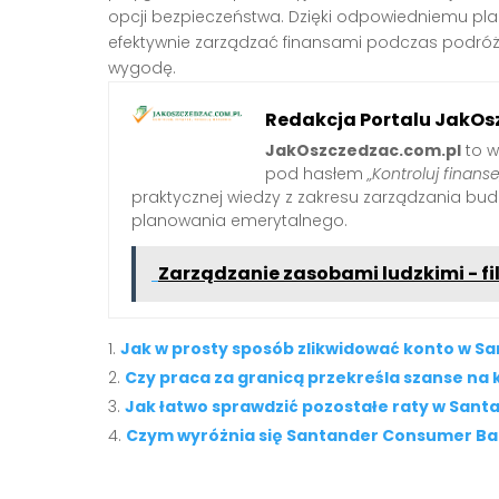
opcji bezpieczeństwa. Dzięki odpowiedniemu pl
efektywnie zarządzać finansami podczas podróży
wygodę.
Redakcja Portalu JakOs
JakOszczedzac.com.pl
to w
pod hasłem
„Kontroluj finanse
praktycznej wiedzy z zakresu zarządzania b
planowania emerytalnego.
Zarządzanie zasobami ludzkimi - fi
Jak w prosty sposób zlikwidować konto w S
Czy praca za granicą przekreśla szanse na 
Jak łatwo sprawdzić pozostałe raty w Sant
Czym wyróżnia się Santander Consumer Ban