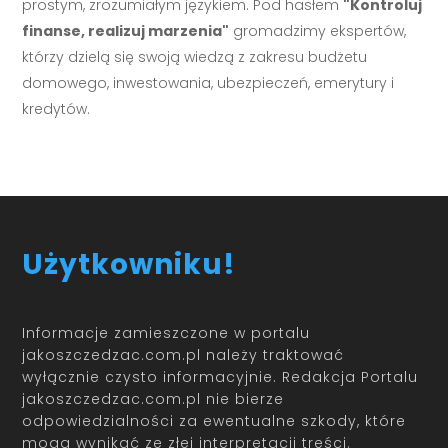
prostym, zrozumiałym językiem. Pod hasłem
"Kontroluj
finanse, realizuj marzenia"
gromadzimy ekspertów,
którzy dzielą się swoją wiedzą z zakresu budżetu
domowego, inwestowania, ubezpieczeń, emerytury i
kredytów.
Użytkowniku!
Informacje zamieszczone w portalu
jakoszczedzac.com.pl należy traktować
wyłącznie czysto informacyjnie. Redakcja Portalu
jakoszczedzac.com.pl nie bierze
odpowiedzialności za ewentualne szkody, które
mogą wynikać ze złej interpretacji treści.